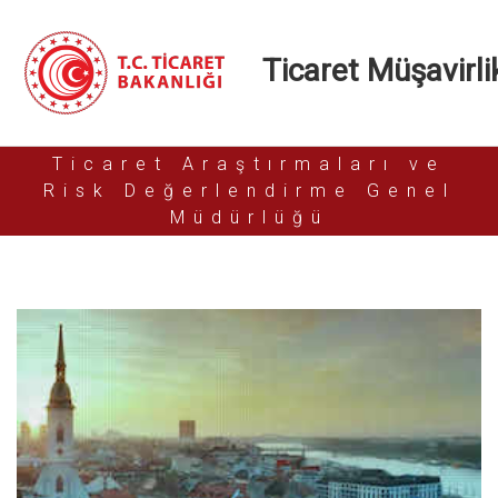
Ticaret Müşavirlik
Ticaret Araştırmaları ve
Risk Değerlendirme Genel
Müdürlüğü