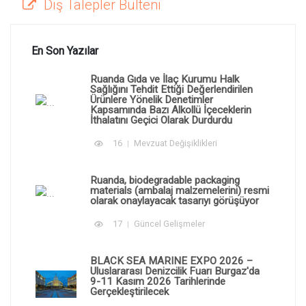
Dış Talepler Bülteni
En Son Yazılar
Ruanda Gıda ve İlaç Kurumu Halk
Sağlığını Tehdit Ettiği Değerlendirilen
Ürünlere Yönelik Denetimler
Kapsamında Bazı Alkollü İçeceklerin
İthalatını Geçici Olarak Durdurdu
16
Mevzuat Değişiklikleri
Ruanda, biodegradable packaging
materials (ambalaj malzemelerini) resmi
olarak onaylayacak tasarıyı görüşüyor
17
Güncel Gelişmeler
BLACK SEA MARINE EXPO 2026 –
Uluslararası Denizcilik Fuarı Burgaz'da
9-11 Kasım 2026 Tarihlerinde
Gerçekleştirilecek