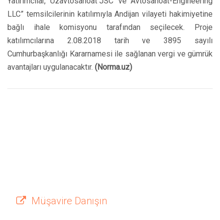
Yatırımcılar, “Uzavtosanoat JSC” ve “Avtosanoat-Engineering
LLC” temsilcilerinin katılımıyla Andijan vilayeti hakimiyetine
bağlı ihale komisyonu tarafından seçilecek. Proje
katılımcılarına 2.08.2018 tarih ve 3895 sayılı
Cumhurbaşkanlığı Kararnamesi ile sağlanan vergi ve gümrük
avantajları uygulanacaktır.
(Norma.uz)
Müşavire Danışın