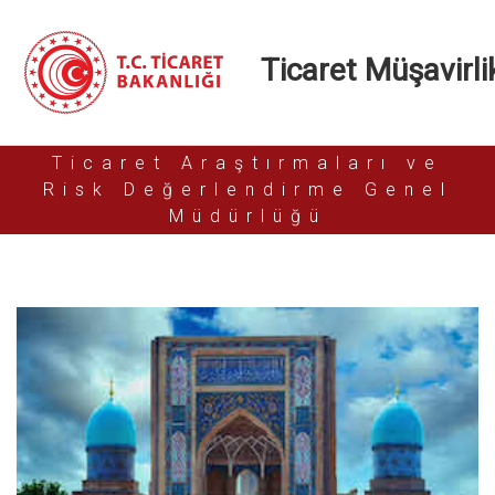
Ticaret Müşavirlik
Ticaret Araştırmaları ve
Risk Değerlendirme Genel
Müdürlüğü