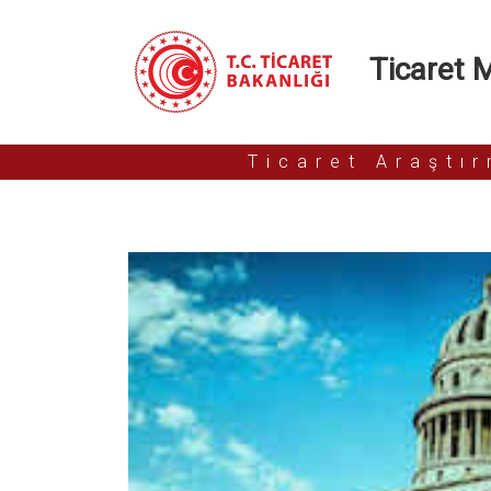
Ticaret Mü
Ticaret Araştı