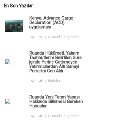
En Son Yazılar
Kenya, Advance Cargo
Declaration (ACD)
uygulaması
90
Güncel Gelişmeler
Ruanda Hükümeti, Yatırım
Taahhütlerini Belirtilen Süre
içinde Yerine Getirmeyen
Yatırımcılardan Altı Sanayi
Parselini Geri Aldı
48
İhaleler
Ruanda Yeni Tarım Yasası
Hakkında Bilinmesi Gereken
Hususlar
48
Güncel Gelişmeler