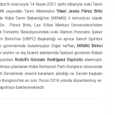
in önerisiyle 14 Nisan 2021 tarihi itibariyle eski Tarım
 48 yaşındaki Tarım Mühendisi
Ydael Jesús Pérez Brito
de Küba Tarım Bakanlığı'nın (MINAG) il temsilcisi olarak
 Sn. Pérez Brito, Las Villas Merkez Üniversitesi'nden
ık Fomento Belediyesindeki eski Ramon Ponciano Şeker
m Birimi'nin (UBPC) Başkanlığı ve ayrıca Sancti Spíritus
i görevlerinde bulunmuştur. Diğer tarftan,
MINAG Birinci
üretim ve dış ticaret alanlarında faaliyet gösteren Kübalı
 yürüten
Rodolfo Gonzalo Rodríguez Expósito
atanmıştır.
pılması planlanan Küba Komunist Parti Kongresi öncesinde
 Devletinde önemli kararların alındığı ve Devlet başkanı
i Kongresi'nin en son 7ncisi 2016 yılında düzenlenmiş ve
 yapılması beklenmektedir.