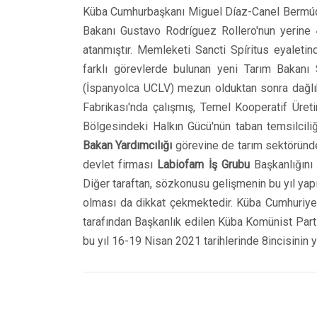
Küba Cumhurbaşkanı Miguel Díaz-Canel Bermúdez'
Bakanı Gustavo Rodríguez Rollero'nun yerine
atanmıştır. Memleketi Sancti Spíritus eyaletin
farklı görevlerde bulunan yeni Tarım Bakanı
(İspanyolca UCLV) mezun olduktan sonra dağl
Fabrikası'nda çalışmış, Temel Kooperatif Üreti
Bölgesindeki Halkın Gücü'nün taban temsilciliğ
Bakan Yardımcılığı
görevine de tarım sektöründe 
devlet firması
Labiofam İş Grubu
Başkanlığını
Diğer taraftan, sözkonusu gelişmenin bu yıl ya
olması da dikkat çekmektedir. Küba Cumhuriyeti
tarafından Başkanlık edilen Küba Komünist Part
bu yıl 16-19 Nisan 2021 tarihlerinde 8incisinin