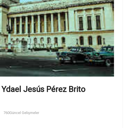
 Ydael Jesús Pérez Brito
760
Güncel Gelişmeler