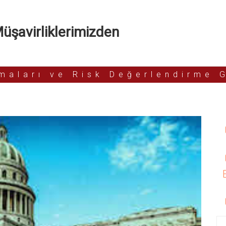
şavirliklerimizden
rmaları ve Risk Değerlendirme 