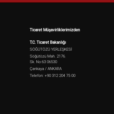
Ticaret Müşavirliklerimizden
T.C. Ticaret Bakanlığı
SÖĞÜTÖZÜ YERLEŞKESİ
Söğütözü Mah. 2176.
Sk. No:63 06530
Çankaya / ANKARA
Telefon: +90 312 204 75 00