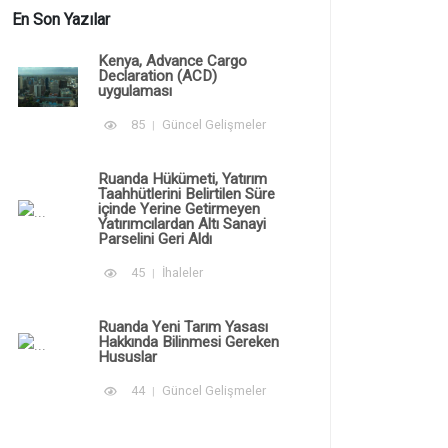
En Son Yazılar
Kenya, Advance Cargo
Declaration (ACD)
uygulaması
85
Güncel Gelişmeler
Ruanda Hükümeti, Yatırım
Taahhütlerini Belirtilen Süre
içinde Yerine Getirmeyen
Yatırımcılardan Altı Sanayi
Parselini Geri Aldı
45
İhaleler
Ruanda Yeni Tarım Yasası
Hakkında Bilinmesi Gereken
Hususlar
44
Güncel Gelişmeler