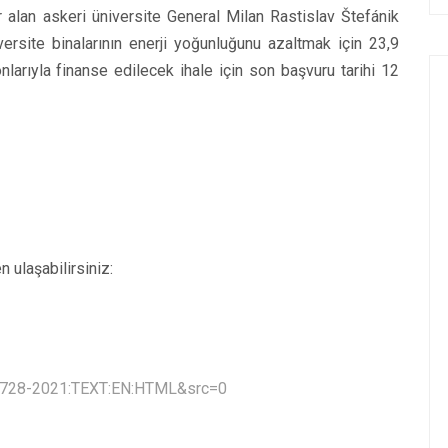
 alan askeri üniversite General Milan Rastislav Štefánik
versite binalarının enerji yoğunluğunu azaltmak için 23,9
larıyla finanse edilecek ihale için son başvuru tarihi 12
en ulaşabilirsiniz:
172728-2021:TEXT:EN:HTML&src=0