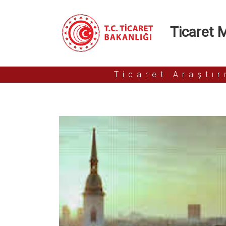
Ticaret Mü
Ticaret Araştı