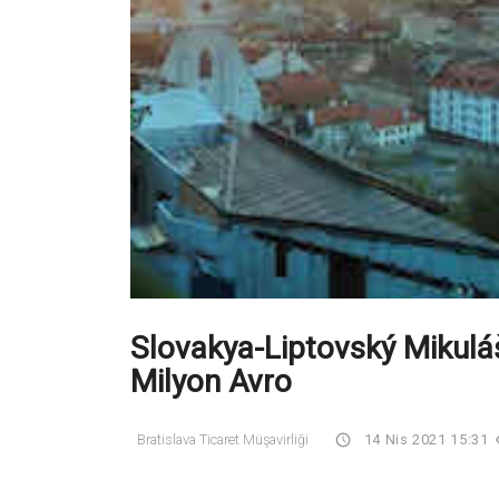
Slovakya-Liptovský Mikuláš:
Milyon Avro
Bratislava Ticaret Müşavirliği
14 Nis 2021 15:31