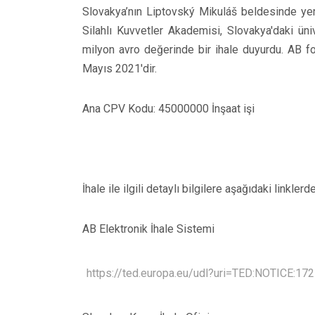
Slovakya’nın Liptovský Mikuláš beldesinde yer
Silahlı Kuvvetler Akademisi, Slovakya'daki üni
milyon avro değerinde bir ihale duyurdu. AB fon
Mayıs 2021'dir.
Ana CPV Kodu: 45000000 İnşaat işi
İhale ile ilgili detaylı bilgilere aşağıdaki linklerd
AB Elektronik İhale Sistemi
https://ted.europa.eu/udl?uri=TED:NOTICE: