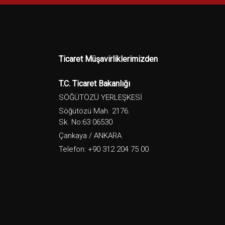
Ticaret Müşavirliklerimizden
T.C. Ticaret Bakanlığı
SÖĞÜTÖZÜ YERLEŞKESİ
Söğütözü Mah. 2176.
Sk. No:63 06530
Çankaya / ANKARA
Telefon: +90 312 204 75 00