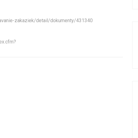
davanie-zakaziek/detail/dokumenty/431340
ex.cfm?