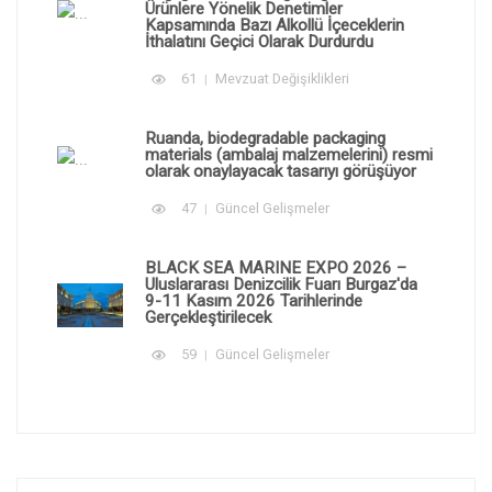
Ürünlere Yönelik Denetimler
Kapsamında Bazı Alkollü İçeceklerin
İthalatını Geçici Olarak Durdurdu
61
Mevzuat Değişiklikleri
Ruanda, biodegradable packaging
materials (ambalaj malzemelerini) resmi
olarak onaylayacak tasarıyı görüşüyor
47
Güncel Gelişmeler
BLACK SEA MARINE EXPO 2026 –
Uluslararası Denizcilik Fuarı Burgaz'da
9-11 Kasım 2026 Tarihlerinde
Gerçekleştirilecek
59
Güncel Gelişmeler