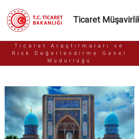
Ticaret Müşavirlik
Ticaret Araştırmaları ve
Risk Değerlendirme Genel
Müdürlüğü