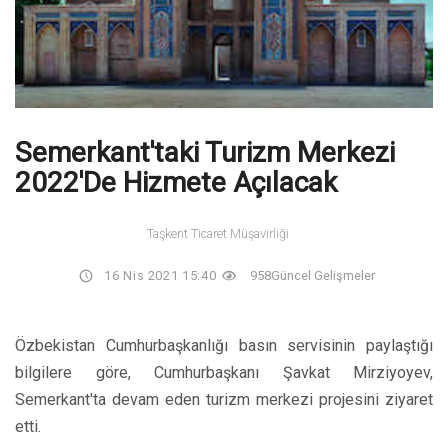
Semerkant'taki Turizm Merkezi
2022'de Hizmete Açılacak
Taşkent Ticaret Müşavirliği
16 Nis 2021 15:40
958
Güncel Gelişmeler
Özbekistan Cumhurbaşkanlığı basın servisinin paylaştığı
bilgilere göre, Cumhurbaşkanı Şavkat Mirziyoyev,
Semerkant'ta devam eden turizm merkezi projesini ziyaret
etti.