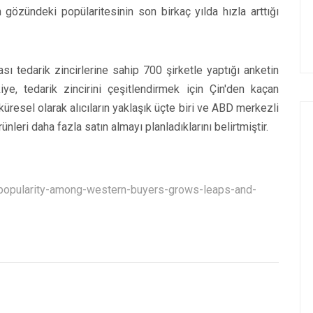
n gözündeki popülaritesinin son birkaç yılda hızla arttığı
ı tedarik zincirlerine sahip 700 şirketle yaptığı anketin
ye, tedarik zincirini çeşitlendirmek için Çin'den kaçan
, küresel olarak alıcıların yaklaşık üçte biri ve ABD merkezli
nleri daha fazla satın almayı planladıklarını belirtmiştir.
-popularity-among-western-buyers-grows-leaps-and-