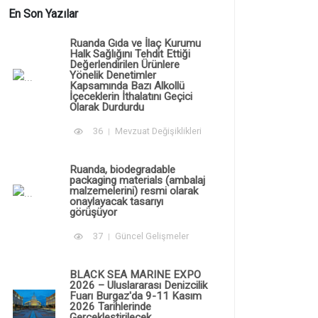
En Son Yazılar
Ruanda Gıda ve İlaç Kurumu
Halk Sağlığını Tehdit Ettiği
Değerlendirilen Ürünlere
Yönelik Denetimler
Kapsamında Bazı Alkollü
İçeceklerin İthalatını Geçici
Olarak Durdurdu
36
Mevzuat Değişiklikleri
Ruanda, biodegradable
packaging materials (ambalaj
malzemelerini) resmi olarak
onaylayacak tasarıyı
görüşüyor
37
Güncel Gelişmeler
BLACK SEA MARINE EXPO
2026 – Uluslararası Denizcilik
Fuarı Burgaz'da 9-11 Kasım
2026 Tarihlerinde
Gerçekleştirilecek