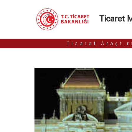
Ticaret Mü
Ticaret Araştı