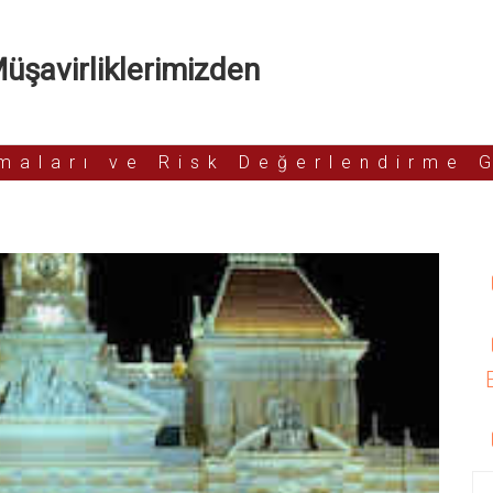
şavirliklerimizden
rmaları ve Risk Değerlendirme 