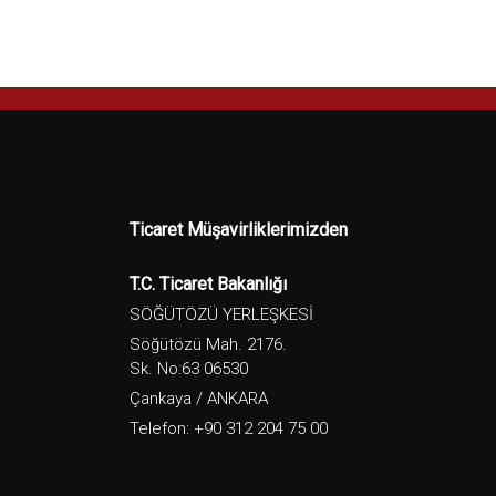
Ticaret Müşavirliklerimizden
T.C. Ticaret Bakanlığı
SÖĞÜTÖZÜ YERLEŞKESİ
Söğütözü Mah. 2176.
Sk. No:63 06530
Çankaya / ANKARA
Telefon: +90 312 204 75 00