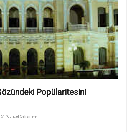
Gözündeki Popülaritesini
617
Güncel Gelişmeler