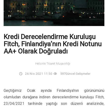
Kredi Derecelendirme Kuruluşu
Fitch, Finlandiya’nın Kredi Notunu
AA+ Olarak Doğruladı
Helsinki Ticaret Müşavirliği
26 Nis 2021 11:50
597
Güncel Gelişmeler
Geçtiğimiz Ocak ayında Finlandiya'nın görünümünü
olumludan durağana indiren derecelendirme kuruluşu Fitch,
23/04/2021 tarihinde yaptığı son düzenli analizinde,