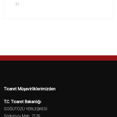
31
Ticaret Müşavirliklerimizden
T.C. Ticaret Bakanlığı
SÖĞÜTÖZÜ YERLEŞKESİ
Söğütözü Mah. 2176.