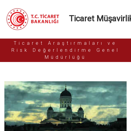
Ticaret Müşavirlik
Ticaret Araştırmaları ve
Risk Değerlendirme Genel
Müdürlüğü