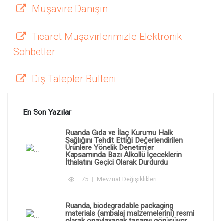
Müşavire Danışın
Ticaret Müşavirlerimizle Elektronik
Sohbetler
Dış Talepler Bülteni
En Son Yazılar
Ruanda Gıda ve İlaç Kurumu Halk
Sağlığını Tehdit Ettiği Değerlendirilen
Ürünlere Yönelik Denetimler
Kapsamında Bazı Alkollü İçeceklerin
İthalatını Geçici Olarak Durdurdu
75
Mevzuat Değişiklikleri
Ruanda, biodegradable packaging
materials (ambalaj malzemelerini) resmi
olarak onaylayacak tasarıyı görüşüyor