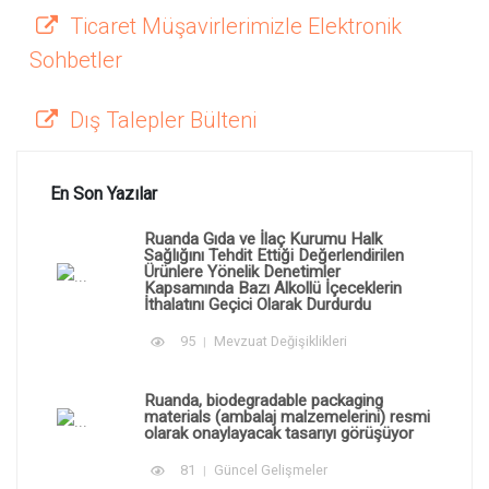
Ticaret Müşavirlerimizle Elektronik
Sohbetler
Dış Talepler Bülteni
En Son Yazılar
Ruanda Gıda ve İlaç Kurumu Halk
Sağlığını Tehdit Ettiği Değerlendirilen
Ürünlere Yönelik Denetimler
Kapsamında Bazı Alkollü İçeceklerin
İthalatını Geçici Olarak Durdurdu
95
Mevzuat Değişiklikleri
Ruanda, biodegradable packaging
materials (ambalaj malzemelerini) resmi
olarak onaylayacak tasarıyı görüşüyor
81
Güncel Gelişmeler