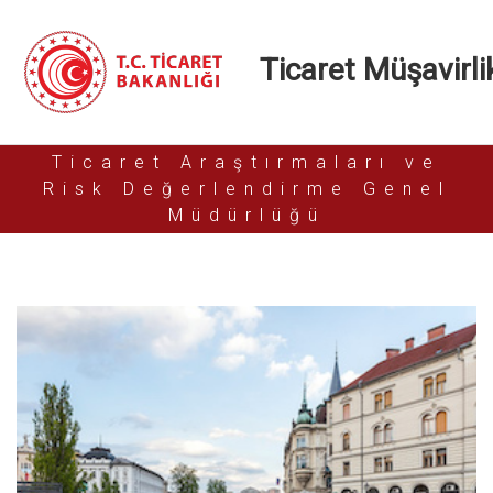
Ticaret Müşavirlik
Ticaret Araştırmaları ve
Risk Değerlendirme Genel
Müdürlüğü