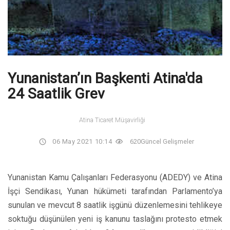
Yunanistan’ın Başkenti Atina'da
24 Saatlik Grev
Atina Ticaret Müşavirliği
06 May 2021 10:14
620
Güncel Gelişmeler
Yunanistan Kamu Çalışanları Federasyonu (ADEDY) ve Atina
İşçi Sendikası, Yunan hükümeti tarafından Parlamento’ya
sunulan ve mevcut 8 saatlik işgünü düzenlemesini tehlikeye
soktuğu düşünülen yeni iş kanunu taslağını protesto etmek