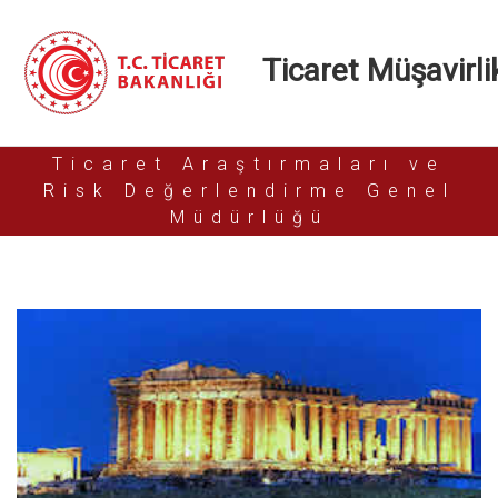
Ticaret Müşavirlik
Ticaret Araştırmaları ve
Risk Değerlendirme Genel
Müdürlüğü