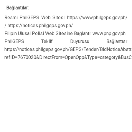
Bağlantılar:
Resmi PhilGEPS Web Sitesi: https://www.philgeps.gov.ph/
/ https://notices.philgeps.gov.ph/
Filipin Ulusal Polisi Web Sitesine Bağlantı: www.pnp.gov.ph
PhilGEPS Teklif Duyurusu Bağlantısı:
https://notices.philgeps.gov.ph/GEPS/Tender/BidNoticeAbstr
refID=7670020&DirectFrom=OpenOpp&Type=category&BusC