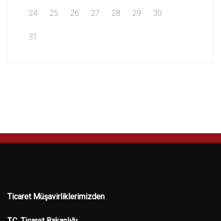
24
25
26
27
28
29
30
31
Ticaret Müşavirliklerimizden
T.C. Ticaret Bakanlığı