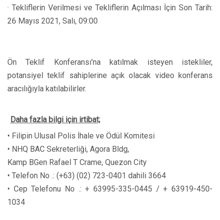
· Tekliflerin Verilmesi ve Tekliflerin Açılması İçin Son Tarih:
26 Mayıs 2021, Salı, 09:00
Ön Teklif Konferansı'na katılmak isteyen istekliler,
potansiyel teklif sahiplerine açık olacak video konferans
aracılığıyla katılabilirler.
Daha fazla bilgi için irtibat;
• Filipin Ulusal Polis İhale ve Ödül Komitesi
• NHQ BAC Sekreterliği, Agora Bldg,
Kamp BGen Rafael T Crame, Quezon City
• Telefon No .: (+63) (02) 723-0401 dahili 3664
• Cep Telefonu No .: + 63995-335-0445 / + 63919-450-
1034