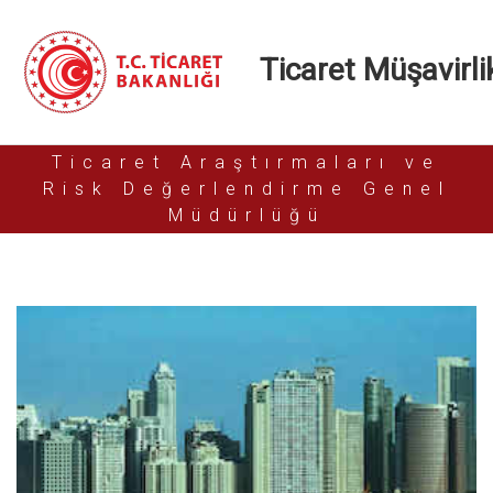
Ticaret Müşavirlik
Ticaret Araştırmaları ve
Risk Değerlendirme Genel
Müdürlüğü