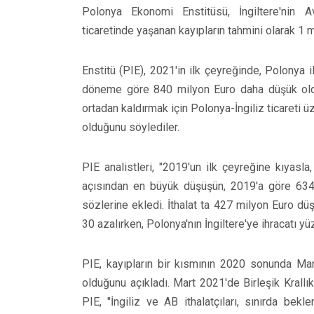
Polonya Ekonomi Enstitüsü, İngiltere'nin Av
ticaretinde yaşanan kayıpların tahmini olarak 1 m
Enstitü (PIE), 2021'in ilk çeyreğinde, Polonya i
döneme göre 840 milyon Euro daha düşük olduğ
ortadan kaldırmak için Polonya-İngiliz ticareti ü
olduğunu söylediler.
PIE analistleri, "2019'un ilk çeyreğine kıyasla
açısından en büyük düşüşün, 2019'a göre 634
sözlerine ekledi. İthalat ta 427 milyon Euro dü
30 azalırken, Polonya'nın İngiltere'ye ihracatı y
PIE, kayıpların bir kısmının 2020 sonunda Manş D
olduğunu açıkladı. Mart 2021'de Birleşik Krallı
PIE, "İngiliz ve AB ithalatçıları, sınırda bekl