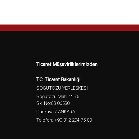
Ticaret Müşavirliklerimizden
T.C. Ticaret Bakanlığı
SÖĞÜTÖZÜ YERLEŞKESİ
Söğütözü Mah. 2176.
Sk. No:63 06530
Çankaya / ANKARA
Telefon: +90 312 204 75 00