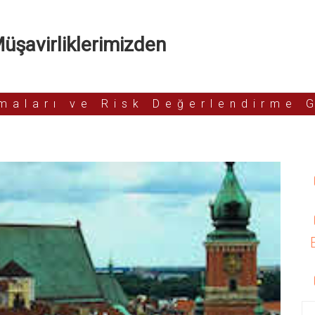
şavirliklerimizden
rmaları ve Risk Değerlendirme 