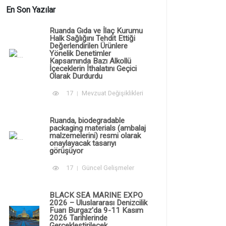
En Son Yazılar
Ruanda Gıda ve İlaç Kurumu
Halk Sağlığını Tehdit Ettiği
Değerlendirilen Ürünlere
Yönelik Denetimler
Kapsamında Bazı Alkollü
İçeceklerin İthalatını Geçici
Olarak Durdurdu
17
Mevzuat Değişiklikleri
Ruanda, biodegradable
packaging materials (ambalaj
malzemelerini) resmi olarak
onaylayacak tasarıyı
görüşüyor
17
Güncel Gelişmeler
BLACK SEA MARINE EXPO
2026 – Uluslararası Denizcilik
Fuarı Burgaz'da 9-11 Kasım
2026 Tarihlerinde
Gerçekleştirilecek