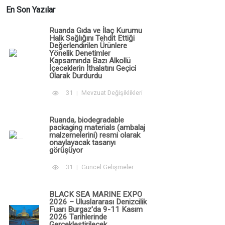
En Son Yazılar
Ruanda Gıda ve İlaç Kurumu
Halk Sağlığını Tehdit Ettiği
Değerlendirilen Ürünlere
Yönelik Denetimler
Kapsamında Bazı Alkollü
İçeceklerin İthalatını Geçici
Olarak Durdurdu
31
Mevzuat Değişiklikleri
Ruanda, biodegradable
packaging materials (ambalaj
malzemelerini) resmi olarak
onaylayacak tasarıyı
görüşüyor
31
Güncel Gelişmeler
BLACK SEA MARINE EXPO
2026 – Uluslararası Denizcilik
Fuarı Burgaz'da 9-11 Kasım
2026 Tarihlerinde
Gerçekleştirilecek