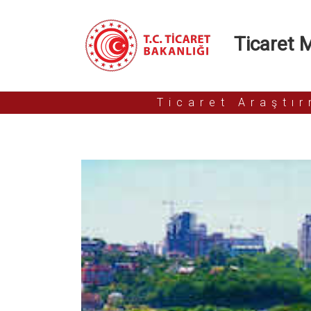
Ticaret Mü
Ticaret Araştı