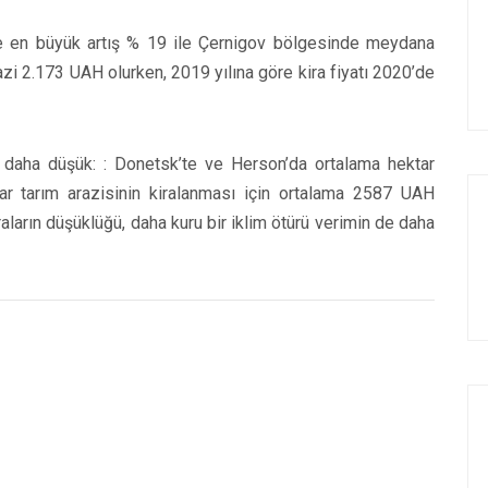
e en büyük artış % 19 ile Çernigov bölgesinde meydana
azi 2.173 UAH olurken, 2019 yılına göre kira fiyatı 2020’de
 daha düşük: : Donetsk’te ve Herson’da ortalama hektar
 tarım arazisinin kiralanması için ortalama 2587 UAH
ların düşüklüğü, daha kuru bir iklim ötürü verimin de daha