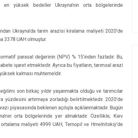
da en yüksek bedeller Ukrayna’nın orta bölgelerinde
ından Ukrayna’da tarım arazisi kiralama maliyeti 2020’de
ına 3378 UAH olmuştur.
 normatif parasal değerinin (NPV) % 15’inden fazladır. Bu,
abete işaret etmektedir. Ayrıca bu fiyatların, tarımsal arazi
 yüksek kalması muhtemeldir.
 eğilimi son birkaç yıldır yaşanmakta olduğu ve tarımcılar
a yüzdesini artırmaya zorladığı belirtilmektedir. 2020’de
e arazi piyasasında beklenen açılışla açıklanmaktadır. Bugün
a’nın orta bölgelerinde yer almaktadır. Özellikle, Kiev
n ortalama maliyeti 4999 UAH, Ternopil ve Hmelnitskiy’de