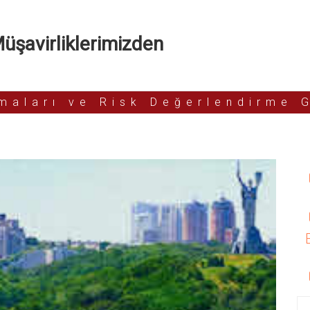
şavirliklerimizden
rmaları ve Risk Değerlendirme 