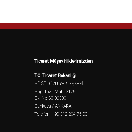
Ticaret Müşavirliklerimizden
T.C. Ticaret Bakanlığı
SÖĞÜTÖZÜ YERLEŞKESİ
Söğütözü Mah. 2176.
Sk. No:63 06530
Çankaya / ANKARA
Telefon: +90 312 204 75 00