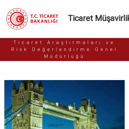
Ticaret Müşavirlik
Ticaret Araştırmaları ve
Risk Değerlendirme Genel
Müdürlüğü