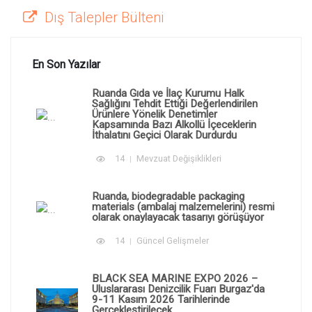
Dış Talepler Bülteni
En Son Yazılar
Ruanda Gıda ve İlaç Kurumu Halk
Sağlığını Tehdit Ettiği Değerlendirilen
Ürünlere Yönelik Denetimler
Kapsamında Bazı Alkollü İçeceklerin
İthalatını Geçici Olarak Durdurdu
14
Mevzuat Değişiklikleri
Ruanda, biodegradable packaging
materials (ambalaj malzemelerini) resmi
olarak onaylayacak tasarıyı görüşüyor
14
Güncel Gelişmeler
BLACK SEA MARINE EXPO 2026 –
Uluslararası Denizcilik Fuarı Burgaz'da
9-11 Kasım 2026 Tarihlerinde
Gerçekleştirilecek