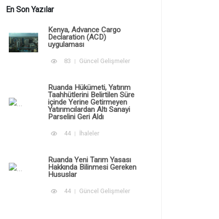
En Son Yazılar
Kenya, Advance Cargo
Declaration (ACD)
uygulaması
83
Güncel Gelişmeler
Ruanda Hükümeti, Yatırım
Taahhütlerini Belirtilen Süre
içinde Yerine Getirmeyen
Yatırımcılardan Altı Sanayi
Parselini Geri Aldı
44
İhaleler
Ruanda Yeni Tarım Yasası
Hakkında Bilinmesi Gereken
Hususlar
44
Güncel Gelişmeler