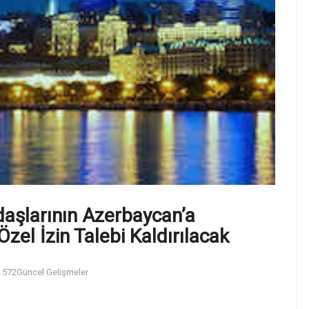
daşlarının Azerbaycan’a
zel İzin Talebi Kaldırılacak
572
Güncel Gelişmeler