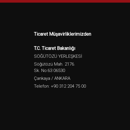
Ticaret Müşavirliklerimizden
T.C. Ticaret Bakanlığı
SÖĞÜTÖZÜ YERLEŞKESİ
Söğütözü Mah. 2176.
Sk. No:63 06530
Çankaya / ANKARA
Telefon: +90 312 204 75 00