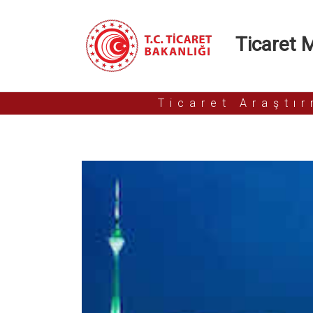
Ticaret Mü
Ticaret Araştı