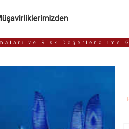
şavirliklerimizden
rmaları ve Risk Değerlendirme 