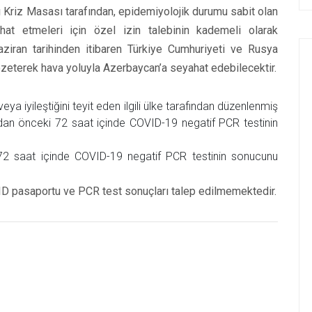
 Kriz Masası tarafından, epidemiyolojik durumu sabit olan
hat etmeleri için özel izin talebinin kademeli olarak
 Haziran tarihinden itibaren Türkiye Cumhuriyeti ve Rusya
özeterek hava yoluyla Azerbaycan’a seyahat edebilecektir.
ya iyileştiğini teyit eden ilgili ülke tarafından düzenlenmiş
dan önceki 72 saat içinde COVID-19 negatif PCR testinin
 72 saat içinde COVID-19 negatif PCR testinin sonucunu
ID pasaportu ve PCR test sonuçları talep edilmemektedir.