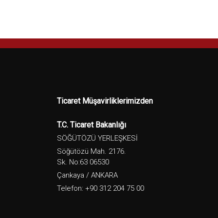
Ticaret Müşavirliklerimizden
T.C. Ticaret Bakanlığı
SÖĞÜTÖZÜ YERLEŞKESİ
Söğütözü Mah. 2176.
Sk. No:63 06530
Çankaya / ANKARA
Telefon: +90 312 204 75 00