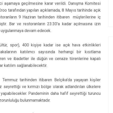
inci aşamaya geçilmesine karar verildi. Danışma Komitesi
roo tarafından yapılan açıklamada, 8 Mayıs tarihinde açık
toranların 9 Haziran tarihinden itibaren müşterilerine iç
tir. Bar ve restoranların 23:30'a kadar açılmasına izin
rı uygulanmaya devam edecek.
ltür, spor), 400 kişiye kadar ise açık hava etkinlikleri
alarının katılımcı sayısında herhangi bir kısıtlama
ören ve ibadetler ile düğün ve cenaze törenlerine kapalı
r katılım sağlanabilecektir.
1 Temmuz tarihinden itibaren Belçika'da yaşayan kişiler
 seyrettiği ve kırmızı bölge olarak adlandırılan ülkelere
le yapabilecekler. Pandeminin daha hafif seyrettiği turuncu
a zorunluluğu bulunmamaktadır.