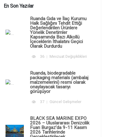
En Son Yazılar
Ruanda Gıda ve İlaç Kurumu
Halk Sağlığını Tehdit Ettiği
Değerlendirilen Ürünlere
Yönelik Denetimler
Kapsamında Bazı Alkollü
İçeceklerin İthalatını Geçici
Olarak Durdurdu
36
Mevzuat Değişiklikleri
Ruanda, biodegradable
packaging materials (ambalaj
malzemelerini) resmi olarak
onaylayacak tasarıyı
görüşüyor
37
Güncel Gelişmeler
BLACK SEA MARINE EXPO
2026 – Uluslararası Denizcilik
Fuarı Burgaz'da 9-11 Kasım
2026 Tarihlerinde
Gerçekleştirilecek