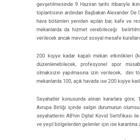
gevşetilmesinde 9 Haziran tarihi itibariyle ik
toplantısının ardından Başbakan Alexander De C
hava bölümleri yeniden açılan bar, kafe ve res
mekanlarda da hizmet verebileceği belirtilmiş
verilecek ancak mevcut sosyal mesafe kuralla
200 kişiye kadar kapalı mekan etkinlikleri (kü
düzenlenebilecek, profesyonel spor müsabak
olmaksızın yapılmasına izin verilecek, dini t
mekanlarda 100, açık havada ise 200 kişiye kada
Seyahatler konusunda alınan kararlara göre, 
Avrupa Birliği içinde salgın durumunun olumsuz
seyahatlerini AB'nin Dijital Kovid Sertifikası i
ve yeşil bölgelerden gelenler için ise karantin