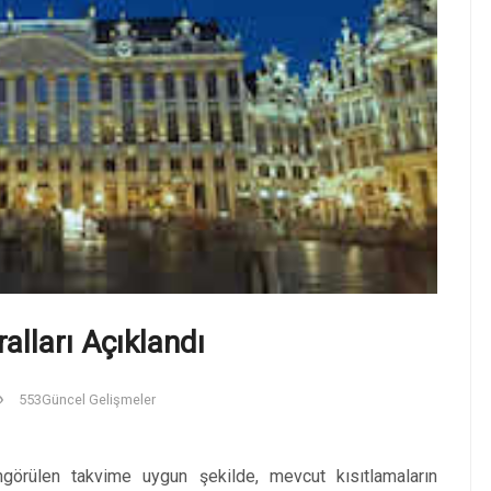
alları Açıklandı
553
Güncel Gelişmeler
ngörülen takvime uygun şekilde, mevcut kısıtlamaların