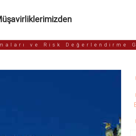
şavirliklerimizden
rmaları ve Risk Değerlendirme 