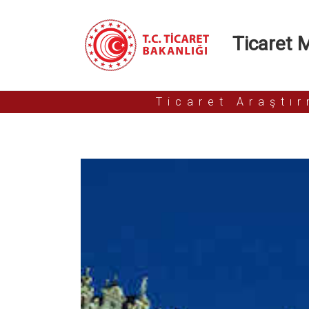
Ticaret Mü
Ticaret Araştı