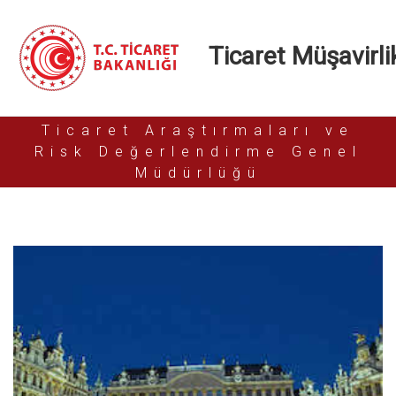
Ticaret Müşavirlik
Ticaret Araştırmaları ve
Risk Değerlendirme Genel
Müdürlüğü