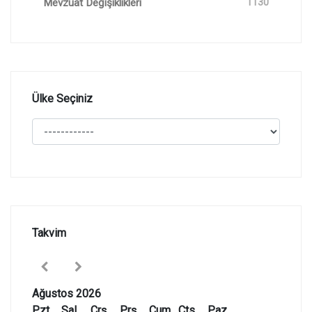
Mevzuat Değişiklikleri
1130
Ülke Seçiniz
Takvim
Ağustos 2026
Pzt
Sal
Çrş
Prş
Cum
Cts
Paz