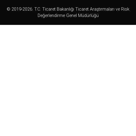
© 2019-2026. T.C. Ticaret Bakanlığı Ticaret Araştırmaları ve Risk
Değerlendirme Genel Müdürlüğü