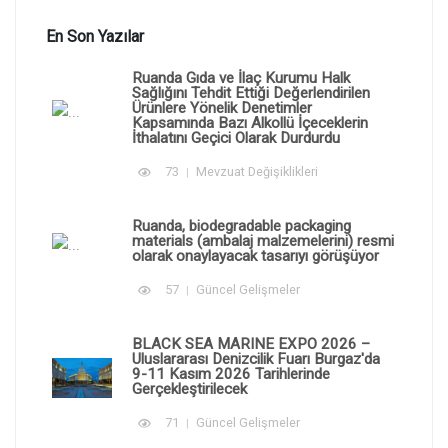
En Son Yazılar
Ruanda Gıda ve İlaç Kurumu Halk
Sağlığını Tehdit Ettiği Değerlendirilen
Ürünlere Yönelik Denetimler
Kapsamında Bazı Alkollü İçeceklerin
İthalatını Geçici Olarak Durdurdu
73
Mevzuat Değişiklikleri
Ruanda, biodegradable packaging
materials (ambalaj malzemelerini) resmi
olarak onaylayacak tasarıyı görüşüyor
57
Güncel Gelişmeler
BLACK SEA MARINE EXPO 2026 –
Uluslararası Denizcilik Fuarı Burgaz'da
9-11 Kasım 2026 Tarihlerinde
Gerçekleştirilecek
71
Güncel Gelişmeler