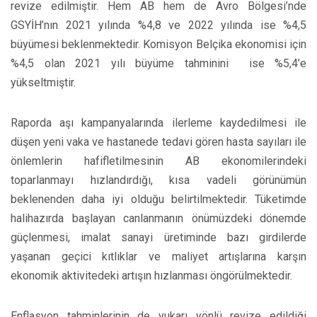
revize edilmiştir. Hem AB hem de Avro Bölgesi’nde
GSYİH’nın 2021 yılında %4,8 ve 2022 yılında ise %4,5
büyümesi beklenmektedir. Komisyon Belçika ekonomisi için
%4,5 olan 2021 yılı büyüme tahminini ise %5,4’e
yükseltmiştir.
Raporda aşı kampanyalarında ilerleme kaydedilmesi ile
düşen yeni vaka ve hastanede tedavi gören hasta sayıları ile
önlemlerin hafifletilmesinin AB ekonomilerindeki
toparlanmayı hızlandırdığı, kısa vadeli görünümün
beklenenden daha iyi olduğu belirtilmektedir. Tüketimde
halihazırda başlayan canlanmanın önümüzdeki dönemde
güçlenmesi, imalat sanayi üretiminde bazı girdilerde
yaşanan geçici kıtlıklar ve maliyet artışlarına karşın
ekonomik aktivitedeki artışın hızlanması öngörülmektedir.
Enflasyon tahminlerinin de yukarı yönlü revize edildiği