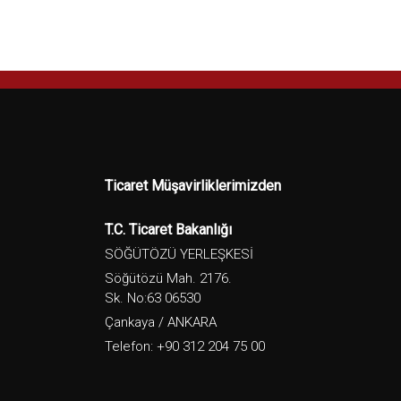
Ticaret Müşavirliklerimizden
T.C. Ticaret Bakanlığı
SÖĞÜTÖZÜ YERLEŞKESİ
Söğütözü Mah. 2176.
Sk. No:63 06530
Çankaya / ANKARA
Telefon: +90 312 204 75 00