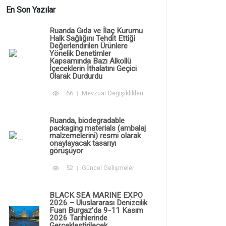
En Son Yazılar
Ruanda Gıda ve İlaç Kurumu
Halk Sağlığını Tehdit Ettiği
Değerlendirilen Ürünlere
Yönelik Denetimler
Kapsamında Bazı Alkollü
İçeceklerin İthalatını Geçici
Olarak Durdurdu
66
Mevzuat Değişiklikleri
Ruanda, biodegradable
packaging materials (ambalaj
malzemelerini) resmi olarak
onaylayacak tasarıyı
görüşüyor
52
Güncel Gelişmeler
BLACK SEA MARINE EXPO
2026 – Uluslararası Denizcilik
Fuarı Burgaz'da 9-11 Kasım
2026 Tarihlerinde
Gerçekleştirilecek