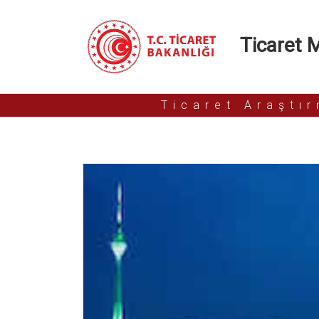
Ticaret Mü
Ticaret Araştı