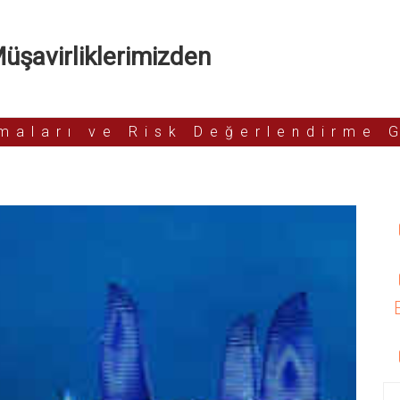
şavirliklerimizden
rmaları ve Risk Değerlendirme 