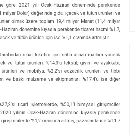
rine göre, 2021 yılı Ocak-Haziran döneminde perakende
,1 milyar Dolar) değerinde gıda, içecek ve tütün ürünleri ve
ürünler olmak üzere toplam 19,4 milyar Manat (11,4 milyar
ak-Haziran dönemine kıyasla perakende ticaret hacmi %1,7,
ecek ve tütün ürünleri için ise %1,1 oranında artmıştır.
arafından nihai tüketim için satın alınan mallara yönelik
ek ve tütün ürünleri, %14,3'ü tekstil, giyim ve ayakkabı,
 ürünleri ve mobilya, %2,2’si eczacılık ürünleri ve tıbbi
yon ve baskı malzeme ve ekipmanları, %17,4’ü ise diğer
27,2’si ticari işletmelerde, %50,1’i bireysel girişimciler
ır. 2020 yılının Ocak-Haziran dönemine kıyasla perakende
l girişimcilerde %1,2 oranında artmış, pazarlarda ise %11,7