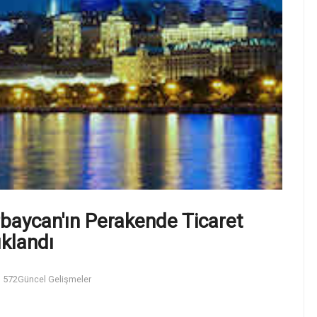
erbaycan'ın Perakende Ticaret
klandı
572
Güncel Gelişmeler