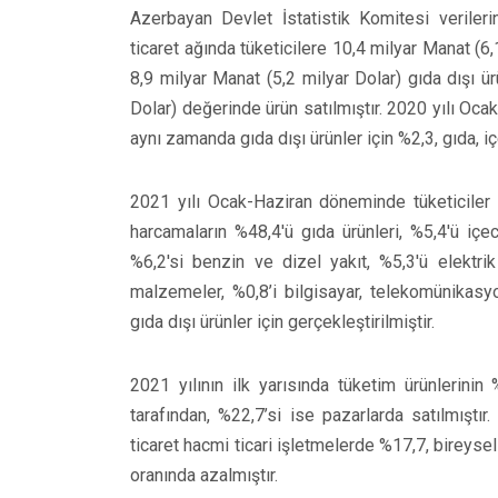
Azerbayan Devlet İstatistik Komitesi verile
ticaret ağında tüketicilere 10,4 milyar Manat (6
8,9 milyar Manat (5,2 milyar Dolar) gıda dışı 
Dolar) değerinde ürün satılmıştır. 2020 yılı Oc
aynı zamanda gıda dışı ürünler için %2,3, gıda, iç
2021 yılı Ocak-Haziran döneminde tüketiciler t
harcamaların %48,4'ü gıda ürünleri, %5,4'ü içec
%6,2'si benzin ve dizel yakıt, %5,3'ü elektrik
malzemeler, %0,8’i bilgisayar, telekomünikas
gıda dışı ürünler için gerçekleştirilmiştir.
2021 yılının ilk yarısında tüketim ürünlerinin %
tarafından, %22,7’si ise pazarlarda satılmışt
ticaret hacmi ticari işletmelerde %17,7, bireyse
oranında azalmıştır.