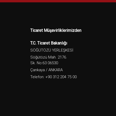
Ticaret Müşavirliklerimizden
T.C. Ticaret Bakanlığı
SÖĞÜTÖZÜ YERLEŞKESİ
Söğütözü Mah. 2176.
Sk. No:63 06530
Çankaya / ANKARA
Telefon: +90 312 204 75 00