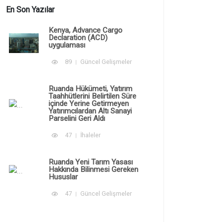
En Son Yazılar
Kenya, Advance Cargo
Declaration (ACD)
uygulaması
89
Güncel Gelişmeler
Ruanda Hükümeti, Yatırım
Taahhütlerini Belirtilen Süre
içinde Yerine Getirmeyen
Yatırımcılardan Altı Sanayi
Parselini Geri Aldı
47
İhaleler
Ruanda Yeni Tarım Yasası
Hakkında Bilinmesi Gereken
Hususlar
47
Güncel Gelişmeler