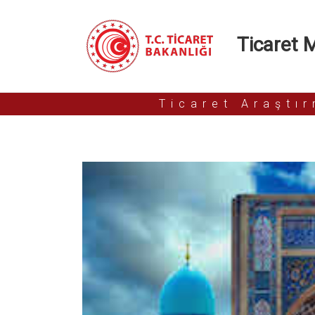
Ticaret Mü
Ticaret Araştı