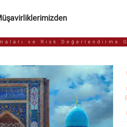
şavirliklerimizden
rmaları ve Risk Değerlendirme 