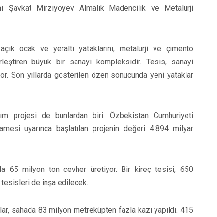
Şavkat Mirziyoyev Almalık Madencilik ve Metalurji
açık ocak ve yeraltı yataklarını, metalurji ve çimento
 birleştiren büyük bir sanayi kompleksidir. Tesis, sanayi
uyor. Son yıllarda gösterilen özen sonucunda yeni yataklar
ırım projesi de bunlardan biri. Özbekistan Cumhuriyeti
amesi uyarınca başlatılan projenin değeri 4.894 milyar
lda 65 milyon ton cevher üretiyor. Bir kireç tesisi, 650
tesisleri de inşa edilecek.
alar, sahada 83 milyon metreküpten fazla kazı yapıldı. 415