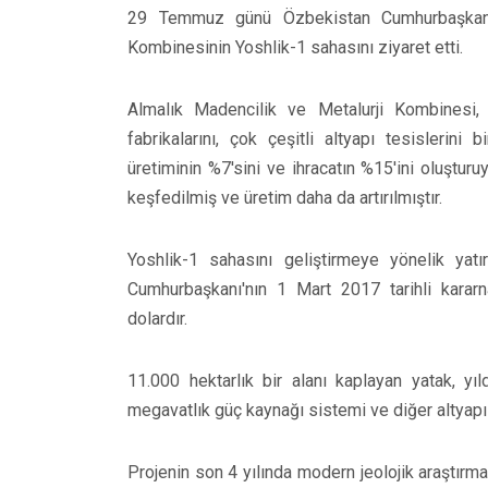
29 Temmuz günü Özbekistan Cumhurbaşkanı 
Kombinesinin Yoshlik-1 sahasını ziyaret etti.
Almalık Madencilik ve Metalurji Kombinesi, 
fabrikalarını, çok çeşitli altyapı tesislerini
üretiminin %7'sini ve ihracatın %15'ini oluştur
keşfedilmiş ve üretim daha da artırılmıştır.
Yoshlik-1 sahasını geliştirmeye yönelik yat
Cumhurbaşkanı'nın 1 Mart 2017 tarihli kararn
dolardır.
11.000 hektarlık bir alanı kaplayan yatak, yı
megavatlık güç kaynağı sistemi ve diğer altyapı 
Projenin son 4 yılında modern jeolojik araştırm