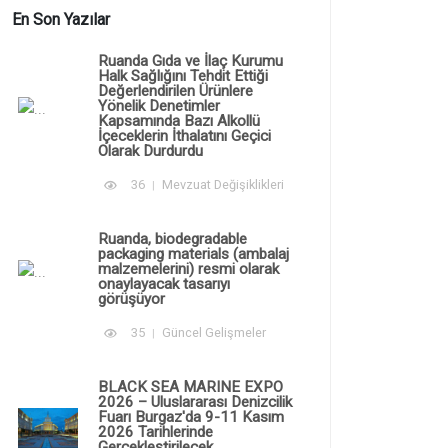
En Son Yazılar
Ruanda Gıda ve İlaç Kurumu
Halk Sağlığını Tehdit Ettiği
Değerlendirilen Ürünlere
Yönelik Denetimler
Kapsamında Bazı Alkollü
İçeceklerin İthalatını Geçici
Olarak Durdurdu
36
Mevzuat Değişiklikleri
Ruanda, biodegradable
packaging materials (ambalaj
malzemelerini) resmi olarak
onaylayacak tasarıyı
görüşüyor
35
Güncel Gelişmeler
BLACK SEA MARINE EXPO
2026 – Uluslararası Denizcilik
Fuarı Burgaz'da 9-11 Kasım
2026 Tarihlerinde
Gerçekleştirilecek