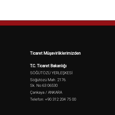
Ticaret Müşavirliklerimizden
T.C. Ticaret Bakanlığı
SÖĞÜTÖZÜ YERLEŞKESİ
Söğütözü Mah. 2176.
Sk. No:63 06530
Çankaya / ANKARA
Telefon: +90 312 204 75 00