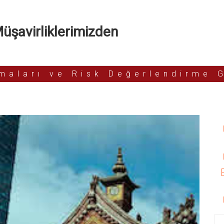
şavirliklerimizden
rmaları ve Risk Değerlendirme 