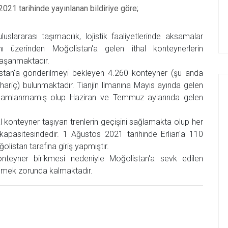
2021 tarihinde yayınlanan bildiriye göre;
slararası taşımacılık, lojistik faaliyetlerinde aksamalar
 üzerinden Moğolistan'a gelen ithal konteynerlerin
 yaşanmaktadır.
olistan'a gönderilmeyi bekleyen 4.260 konteyner (şu anda
hariç) bulunmaktadır. Tianjin limanına Mayıs ayında gelen
tamamlanmamış olup Haziran ve Temmuz aylarında gelen
 konteyner taşıyan trenlerin geçişini sağlamakta olup her
 kapasitesindedir. 1 Ağustos 2021 tarihinde Erlian'a 110
olistan tarafına giriş yapmıştır.
onteyner birikmesi nedeniyle Moğolistan'a sevk edilen
emek zorunda kalmaktadır.