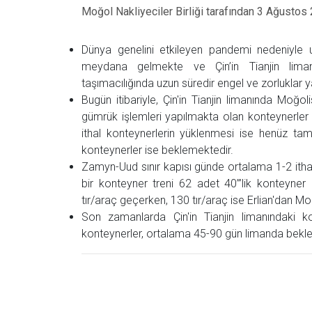
Moğol Nakliyeciler Birliği tarafından 3 Ağustos 
Dünya genelini etkileyen pandemi nedeniyle ulu
meydana gelmekte ve Çin’in Tianjin limanı
taşımacılığında uzun süredir engel ve zorluklar
Bugün itibariyle, Çin'in Tianjin limanında Moğ
gümrük işlemleri yapılmakta olan konteynerler 
ithal konteynerlerin yüklenmesi ise henüz 
konteynerler ise beklemektedir.
Zamyn-Uud sınır kapısı günde ortalama 1-2 ithal
bir konteyner treni 62 adet 40”’lik konteyner
tır/araç geçerken, 130 tır/araç ise Erlian'dan Moğ
Son zamanlarda Çin'in Tianjin limanındaki k
konteynerler, ortalama 45-90 gün limanda bekl