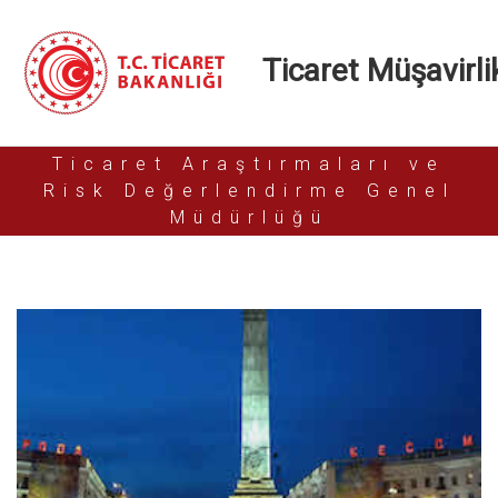
Ticaret Müşavirlik
Ticaret Araştırmaları ve
Risk Değerlendirme Genel
Müdürlüğü