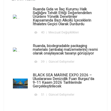
Ruanda Gıda ve İlaç Kurumu Halk
Sağlığını Tehdit Ettiği Değerlendirilen
Ürünlere Yönelik Denetimler
Kapsamında Bazı Alkollü İçeceklerin
İthalatını Geçici Olarak Durdurdu
40
Mevzuat Değişiklikleri
Ruanda, biodegradable packaging
materials (ambalaj malzemelerini) resmi
olarak onaylayacak tasarıyı görüşüyor
39
Güncel Gelişmeler
BLACK SEA MARINE EXPO 2026 –
Uluslararası Denizcilik Fuarı Burgaz'da
9-11 Kasım 2026 Tarihlerinde
Gerçekleştirilecek
51
Güncel Gelişmeler