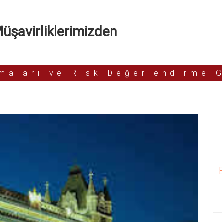
şavirliklerimizden
rmaları ve Risk Değerlendirme 