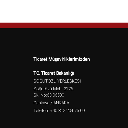
Ticaret Müşavirliklerimizden
T.C. Ticaret Bakanlığı
SÖĞÜTÖZÜ YERLEŞKESİ
Söğütözü Mah. 2176.
Sk. No:63 06530
Çankaya / ANKARA
Telefon: +90 312 204 75 00