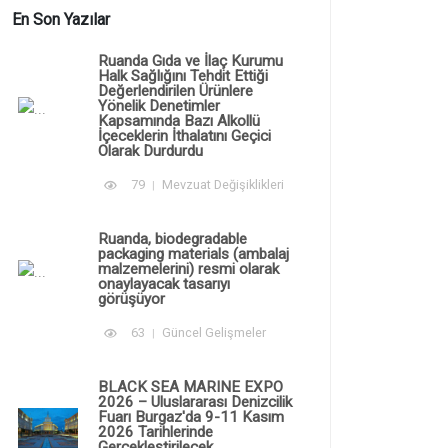
En Son Yazılar
Ruanda Gıda ve İlaç Kurumu
Halk Sağlığını Tehdit Ettiği
Değerlendirilen Ürünlere
Yönelik Denetimler
Kapsamında Bazı Alkollü
İçeceklerin İthalatını Geçici
Olarak Durdurdu
79
Mevzuat Değişiklikleri
Ruanda, biodegradable
packaging materials (ambalaj
malzemelerini) resmi olarak
onaylayacak tasarıyı
görüşüyor
63
Güncel Gelişmeler
BLACK SEA MARINE EXPO
2026 – Uluslararası Denizcilik
Fuarı Burgaz'da 9-11 Kasım
2026 Tarihlerinde
Gerçekleştirilecek