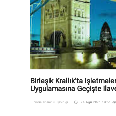
Birleşik Krallık’ta Işletmel
Uygulamasına Geçişte Ilav
Londra Ticaret Müşavirliği
24 Ağu 2021 19:51