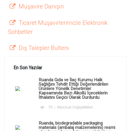
Müşavire Danışın
Ticaret Müşavirlerimizle Elektronik
Sohbetler
Dış Talepler Bülteni
En Son Yazılar
Ruanda Gıda ve İlaç Kurumu Halk
Sağlığını Tehdit Ettiği Değerlendirilen
Ürünlere Yönelik Denetimler
Kapsamında Bazı Alkollü İçeceklerin
İthalatını Geçici Olarak Durdurdu
70
Mevzuat Değişiklikleri
Ruanda, biodegradable packaging
materials (ambalaj malzemelerini) resmi