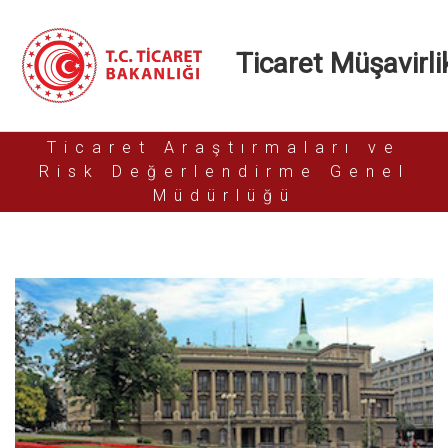
Ticaret Müşavirlik
Ticaret Araştırmaları ve
Risk Değerlendirme Genel
Müdürlüğü