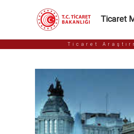
Ticaret Mü
Ticaret Araştı