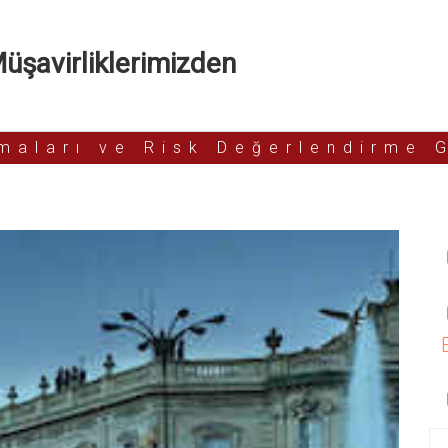
şavirliklerimizden
rmaları ve Risk Değerlendirme 