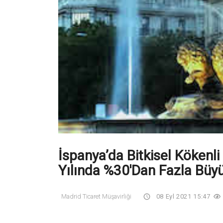
İspanya’da Bitkisel Kökenl
Yılında %30'dan Fazla Büy
Madrid Ticaret Müşavirliği
08 Eyl 2021 15:47