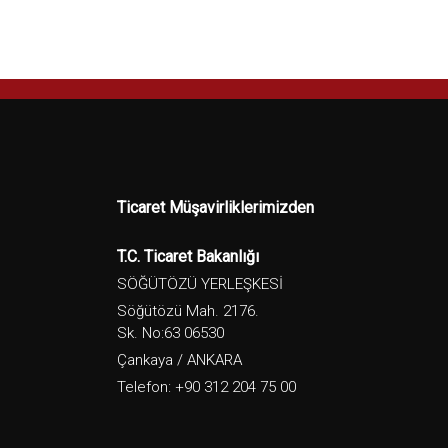
Ticaret Müşavirliklerimizden
T.C. Ticaret Bakanlığı
SÖĞÜTÖZÜ YERLEŞKESİ
Söğütözü Mah. 2176.
Sk. No:63 06530
Çankaya / ANKARA
Telefon: +90 312 204 75 00