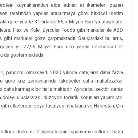
rotein kaynaklarından elde edilen et ikameleri pazarı
n tarafından yapılan araştırmaya göre, bitkisel üretim
 yıla göre yüzde 31 artarak 86,5 Milyon Euro'ya ulaşmıştır.
Heura, Flax ve Kale, Zyrcular Foods gibi markalar ile ABD
ibi markalar göze çarpmaktadır. Satışlardaki bu artış,
, geçen yıl 27,96 Milyar Euro ciro yapan geleneksel et
nu da göstermektedir.
eri, pandemi olmasaydı 2020 yılında satışların daha fazla
e göre kriz zamanlarında tüketiciler daha muhafazakar
şi daha karmaşık bir hal almaktadır. Ayrıca bu sektör, deniz
 dolayı uluslararası düzeyde tedarik sorunları yaşamıştır.
 gibi ülkelerden soya fasulyesi ithalatına ve Hindistan, Çin
 bitkisel kökenli et ikamelerinin İspanya’nın bitkisel bazlı