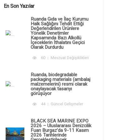
En Son Yazılar
Ruanda Gıda ve İlaç Kurumu
Halk Sağlığını Tehdit Ettiği
Değerlendirilen Ürünlere
Yönelik Denetimler
Kapsamında Bazı Alkollü
İçeceklerin İthalatını Geçici
Olarak Durdurdu
60
Mevzuat Değişiklikleri
Ruanda, biodegradable
packaging materials (ambalaj
malzemelerini) resmi olarak
onaylayacak tasarıyı
görüşüyor
44
Güncel Gelişmeler
BLACK SEA MARINE EXPO
2026 – Uluslararası Denizcilik
Fuarı Burgaz'da 9-11 Kasım
2026 Tarihlerinde
Gerçekleştirilecek