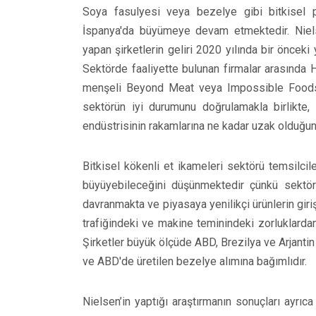
Soya fasulyesi veya bezelye gibi bitkisel p
İspanya'da büyümeye devam etmektedir. Nielse
yapan şirketlerin geliri 2020 yılında bir önceki
Sektörde faaliyette bulunan firmalar arasında 
menşeli Beyond Meat veya Impossible Foods g
sektörün iyi durumunu doğrulamakla birlikte
endüstrisinin rakamlarına ne kadar uzak olduğu
Bitkisel kökenli et ikameleri sektörü temsilcil
büyüyebileceğini düşünmektedir çünkü sektör
davranmakta ve piyasaya yenilikçi ürünlerin giri
trafiğindeki ve makine teminindeki zorluklardan
Şirketler büyük ölçüde ABD, Brezilya ve Arjantin
ve ABD'de üretilen bezelye alımına bağımlıdır.
Nielsen’in yaptığı araştırmanın sonuçları ayrıca