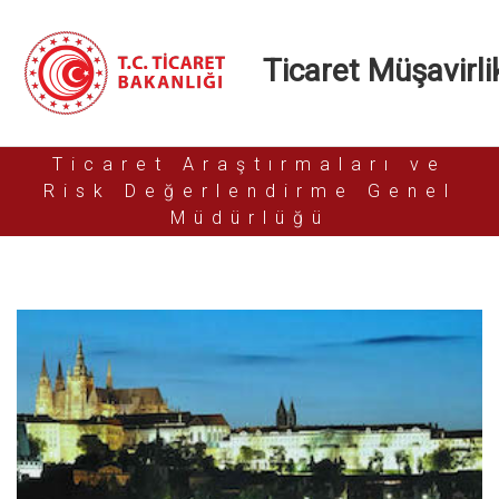
Ticaret Müşavirlik
Ticaret Araştırmaları ve
Risk Değerlendirme Genel
Müdürlüğü