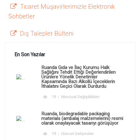
Ticaret Müşavirlerimizle Elektronik
Sohbetler
Dış Talepler Bülteni
En Son Yazılar
Ruanda Gıda ve İlaç Kurumu Halk
Sağlığını Tehdit Ettiği Değerlendirilen
Ürünlere Yönelik Denetimler
Kapsamında Bazı Alkollü İçeceklerin
İthalatını Geçici Olarak Durdurdu
19
Mevzuat Değişiklikleri
Ruanda, biodegradable packaging
materials (ambalaj malzemelerini) resmi
olarak onaylayacak tasarıyı görüşüyor
19
Güncel Gelişmeler