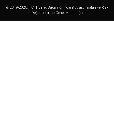
© 2019-2026. T.C. Ticaret Bakanlığı Ticaret Araştırmaları ve Risk
Değerlendirme Genel Müdürlüğü