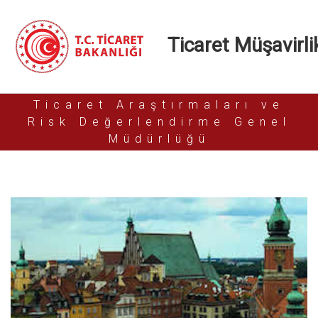
Ticaret Müşavirlik
Ticaret Araştırmaları ve
Risk Değerlendirme Genel
Müdürlüğü