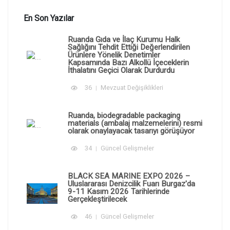
En Son Yazılar
Ruanda Gıda ve İlaç Kurumu Halk
Sağlığını Tehdit Ettiği Değerlendirilen
Ürünlere Yönelik Denetimler
Kapsamında Bazı Alkollü İçeceklerin
İthalatını Geçici Olarak Durdurdu
36
Mevzuat Değişiklikleri
Ruanda, biodegradable packaging
materials (ambalaj malzemelerini) resmi
olarak onaylayacak tasarıyı görüşüyor
34
Güncel Gelişmeler
BLACK SEA MARINE EXPO 2026 –
Uluslararası Denizcilik Fuarı Burgaz'da
9-11 Kasım 2026 Tarihlerinde
Gerçekleştirilecek
46
Güncel Gelişmeler