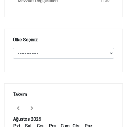
Mevzuat Değişiklikleri
1130
Ülke Seçiniz
Takvim
Ağustos 2026
Pzt
Sal
Çrş
Prş
Cum
Cts
Paz