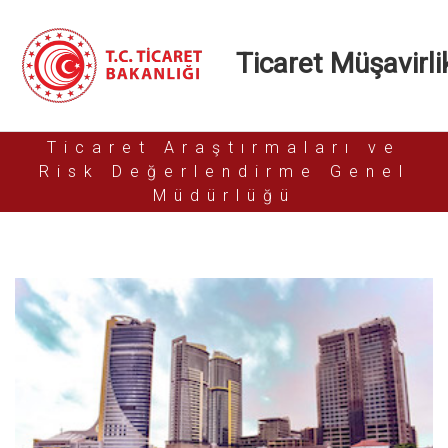
Ticaret Müşavirlik
Ticaret Araştırmaları ve
Risk Değerlendirme Genel
Müdürlüğü