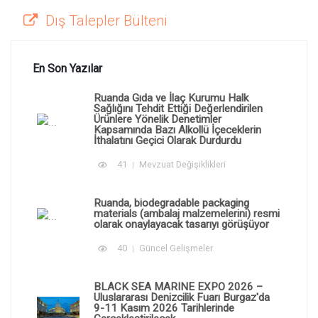
Dış Talepler Bülteni
En Son Yazılar
Ruanda Gıda ve İlaç Kurumu Halk
Sağlığını Tehdit Ettiği Değerlendirilen
Ürünlere Yönelik Denetimler
Kapsamında Bazı Alkollü İçeceklerin
İthalatını Geçici Olarak Durdurdu
41
Mevzuat Değişiklikleri
Ruanda, biodegradable packaging
materials (ambalaj malzemelerini) resmi
olarak onaylayacak tasarıyı görüşüyor
40
Güncel Gelişmeler
BLACK SEA MARINE EXPO 2026 –
Uluslararası Denizcilik Fuarı Burgaz'da
9-11 Kasım 2026 Tarihlerinde