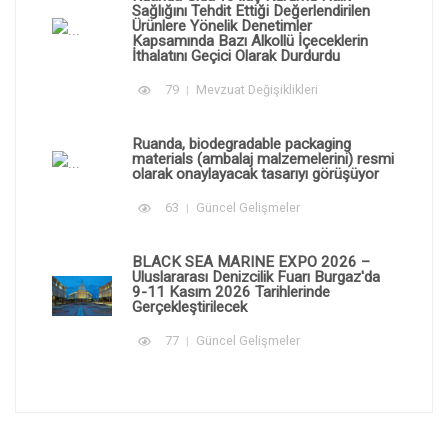
Sağlığını Tehdit Ettiği Değerlendirilen
Ürünlere Yönelik Denetimler
Kapsamında Bazı Alkollü İçeceklerin
İthalatını Geçici Olarak Durdurdu
79
Mevzuat Değişiklikleri
Ruanda, biodegradable packaging
materials (ambalaj malzemelerini) resmi
olarak onaylayacak tasarıyı görüşüyor
63
Güncel Gelişmeler
BLACK SEA MARINE EXPO 2026 –
Uluslararası Denizcilik Fuarı Burgaz'da
9-11 Kasım 2026 Tarihlerinde
Gerçekleştirilecek
77
Güncel Gelişmeler