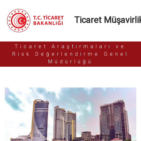
Ticaret Müşavirlik
Ticaret Araştırmaları ve
Risk Değerlendirme Genel
Müdürlüğü