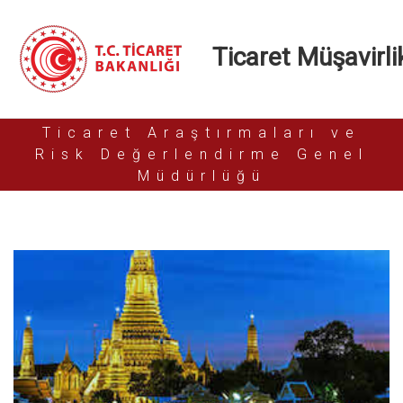
Ticaret Müşavirlik
Ticaret Araştırmaları ve
Risk Değerlendirme Genel
Müdürlüğü