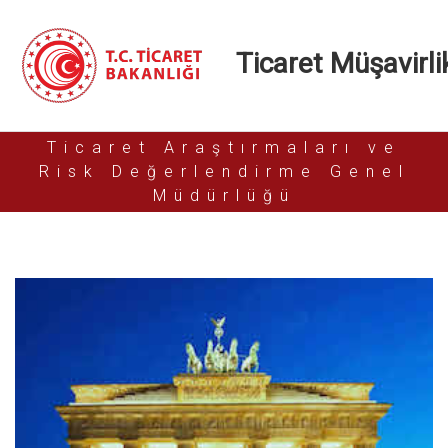
Ticaret Müşavirlik
Ticaret Araştırmaları ve
Risk Değerlendirme Genel
Müdürlüğü