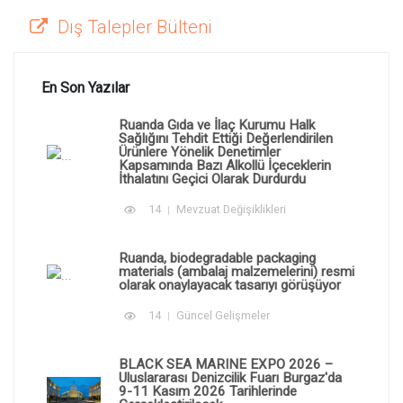
Dış Talepler Bülteni
En Son Yazılar
Ruanda Gıda ve İlaç Kurumu Halk
Sağlığını Tehdit Ettiği Değerlendirilen
Ürünlere Yönelik Denetimler
Kapsamında Bazı Alkollü İçeceklerin
İthalatını Geçici Olarak Durdurdu
14
Mevzuat Değişiklikleri
Ruanda, biodegradable packaging
materials (ambalaj malzemelerini) resmi
olarak onaylayacak tasarıyı görüşüyor
14
Güncel Gelişmeler
BLACK SEA MARINE EXPO 2026 –
Uluslararası Denizcilik Fuarı Burgaz'da
9-11 Kasım 2026 Tarihlerinde