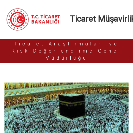
Ticaret Müşavirlik
Ticaret Araştırmaları ve
Risk Değerlendirme Genel
Müdürlüğü