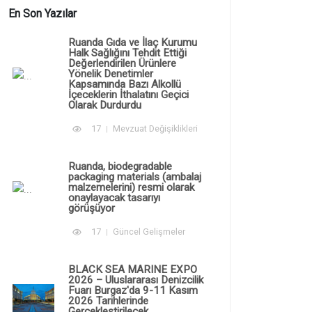
En Son Yazılar
Ruanda Gıda ve İlaç Kurumu
Halk Sağlığını Tehdit Ettiği
Değerlendirilen Ürünlere
Yönelik Denetimler
Kapsamında Bazı Alkollü
İçeceklerin İthalatını Geçici
Olarak Durdurdu
17
Mevzuat Değişiklikleri
Ruanda, biodegradable
packaging materials (ambalaj
malzemelerini) resmi olarak
onaylayacak tasarıyı
görüşüyor
17
Güncel Gelişmeler
BLACK SEA MARINE EXPO
2026 – Uluslararası Denizcilik
Fuarı Burgaz'da 9-11 Kasım
2026 Tarihlerinde
Gerçekleştirilecek