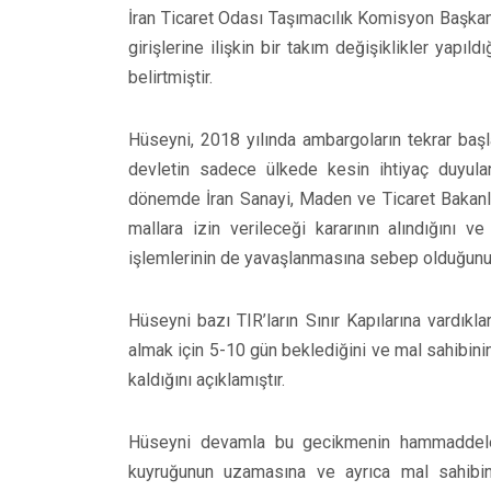
İran Ticaret Odası Taşımacılık Komisyon Başkanı 
girişlerine ilişkin bir takım değişiklikler yapıld
belirtmiştir.
Hüseyni, 2018 yılında ambargoların tekrar başla
devletin sadece ülkede kesin ihtiyaç duyulan m
dönemde İran Sanayi, Maden ve Ticaret Bakanlı
mallara izin verileceği kararının alındığını ve 
işlemlerinin de yavaşlanmasına sebep olduğunu 
Hüseyni bazı TIR’ların Sınır Kapılarına vardıkl
almak için 5-10 gün beklediğini ve mal sahibi
kaldığını açıklamıştır.
Hüseyni devamla bu gecikmenin hammaddeleri
kuyruğunun uzamasına ve ayrıca mal sahib