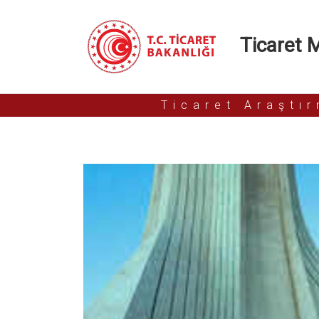
Ticaret Mü
Ticaret Araştı