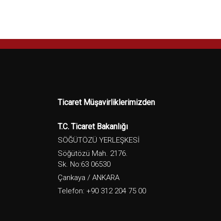
Ticaret Müşavirliklerimizden
T.C. Ticaret Bakanlığı
SÖĞÜTÖZÜ YERLEŞKESİ
Söğütözü Mah. 2176.
Sk. No:63 06530
Çankaya / ANKARA
Telefon: +90 312 204 75 00