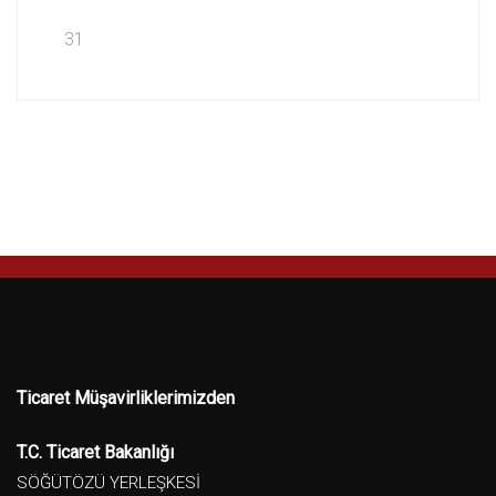
31
Ticaret Müşavirliklerimizden
T.C. Ticaret Bakanlığı
SÖĞÜTÖZÜ YERLEŞKESİ