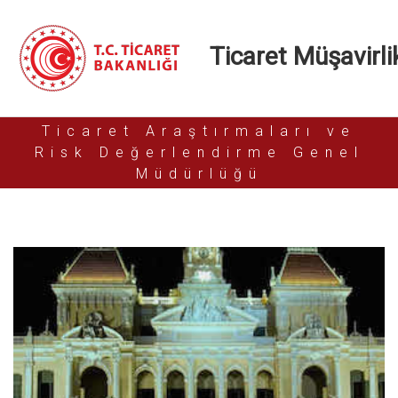
Ticaret Müşavirlik
Ticaret Araştırmaları ve
Risk Değerlendirme Genel
Müdürlüğü