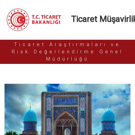
Ticaret Müşavirlik
Ticaret Araştırmaları ve
Risk Değerlendirme Genel
Müdürlüğü