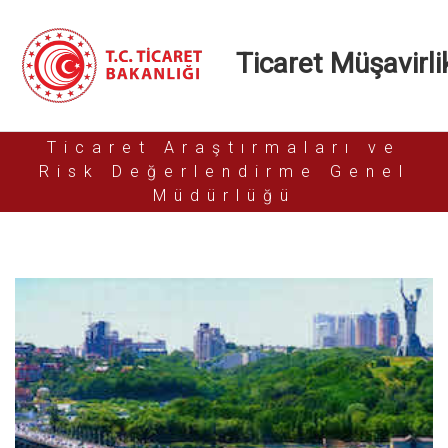
Ticaret Müşavirlik
Ticaret Araştırmaları ve
Risk Değerlendirme Genel
Müdürlüğü