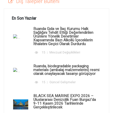
Dış Talepler Bülteni
En Son Yazılar
Ruanda Gıda ve İlaç Kurumu Halk
Sağlığını Tehdit Ettiği Değerlendirilen
Ürünlere Yönelik Denetimler
Kapsamında Bazı Alkollü İçeceklerin
İthalatını Geçici Olarak Durdurdu
15
Mevzuat Değişiklikleri
Ruanda, biodegradable packaging
materials (ambalaj malzemelerini) resmi
olarak onaylayacak tasarıyı görüşüyor
15
Güncel Gelişmeler
BLACK SEA MARINE EXPO 2026 –
Uluslararası Denizcilik Fuarı Burgaz'da
9-11 Kasım 2026 Tarihlerinde
Gerçekleştirilecek