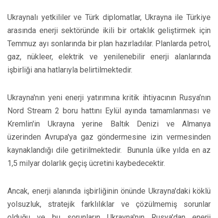
Ukraynalı yetkililer ve Türk diplomatlar, Ukrayna ile Türkiye
arasında enerji sektöründe ikili bir ortaklık geliştirmek için
Temmuz ayı sonlarında bir plan hazırladılar. Planlarda petrol,
gaz, nükleer, elektrik ve yenilenebilir enerji alanlarında
işbirliği ana hatlarıyla belirtilmektedir.
Ukrayna'nın yeni enerji yatırımına kritik ihtiyacının Rusya’nın
Nord Stream 2 boru hattını Eylül ayında tamamlanması ve
Kremlin'in Ukrayna yerine Baltık Denizi ve Almanya
üzerinden Avrupa'ya gaz göndermesine izin vermesinden
kaynaklandığı dile getirilmektedir. Bununla ülke yılda en az
1,5 milyar dolarlık geçiş ücretini kaybedecektir.
Ancak, enerji alanında işbirliğinin önünde Ukrayna'daki köklü
yolsuzluk, stratejik farklılıklar ve çözülmemiş sorunlar
olduğu ve bu sorunların Ukrayna'nın Rusya'dan enerji