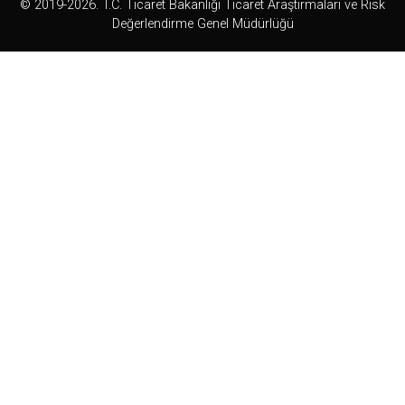
© 2019-2026. T.C. Ticaret Bakanlığı Ticaret Araştırmaları ve Risk
Değerlendirme Genel Müdürlüğü