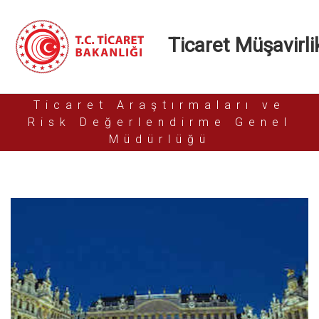
Ticaret Müşavirlik
Ticaret Araştırmaları ve
Risk Değerlendirme Genel
Müdürlüğü