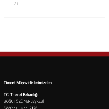
31
Ticaret Müşavirliklerimizden
T.C. Ticaret Bakanlığı
SÖĞÜTÖZÜ YERLEŞKESİ
Söğütözü Mah. 2176.