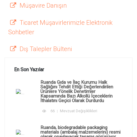
Müşavire Danışın
Ticaret Müşavirlerimizle Elektronik
Sohbetler
Dış Talepler Bülteni
En Son Yazılar
Ruanda Gıda ve İlaç Kurumu Halk
Sağlığını Tehdit Ettiği Değerlendirilen
Ürünlere Yönelik Denetimler
Kapsamında Bazı Alkollü İçeceklerin
İthalatını Geçici Olarak Durdurdu
66
Mevzuat Değişiklikleri
Ruanda, biodegradable packaging
materials (ambalaj malzemelerini) resmi
olarak onaylayacak tasarıyı görüşüyor