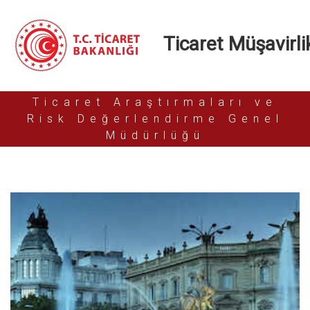
Ticaret Müşavirlik
Ticaret Araştırmaları ve
Risk Değerlendirme Genel
Müdürlüğü