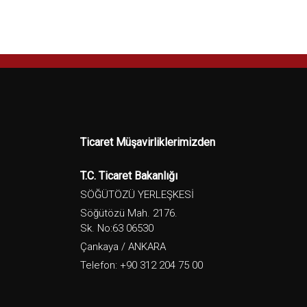
Ticaret Müşavirliklerimizden
T.C. Ticaret Bakanlığı
SÖĞÜTÖZÜ YERLEŞKESİ
Söğütözü Mah. 2176.
Sk. No:63 06530
Çankaya / ANKARA
Telefon: +90 312 204 75 00