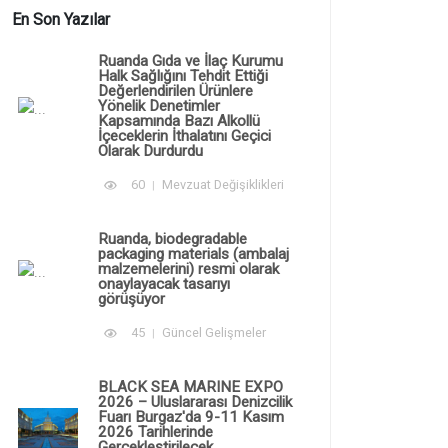
En Son Yazılar
Ruanda Gıda ve İlaç Kurumu
Halk Sağlığını Tehdit Ettiği
Değerlendirilen Ürünlere
Yönelik Denetimler
Kapsamında Bazı Alkollü
İçeceklerin İthalatını Geçici
Olarak Durdurdu
60
Mevzuat Değişiklikleri
Ruanda, biodegradable
packaging materials (ambalaj
malzemelerini) resmi olarak
onaylayacak tasarıyı
görüşüyor
45
Güncel Gelişmeler
BLACK SEA MARINE EXPO
2026 – Uluslararası Denizcilik
Fuarı Burgaz'da 9-11 Kasım
2026 Tarihlerinde
Gerçekleştirilecek