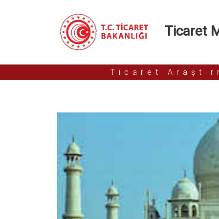
Ticaret Mü
Ticaret Araştı