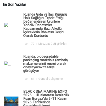
En Son Yazılar
Ruanda Gıda ve İlaç Kurumu
Halk Sağlığını Tehdit Ettiği
Değerlendirilen Ürünlere
Yönelik Denetimler
Kapsamında Bazı Alkollü
İçeceklerin İthalatını Geçici
Olarak Durdurdu
77
Mevzuat Değişiklikleri
Ruanda, biodegradable
packaging materials (ambalaj
malzemelerini) resmi olarak
onaylayacak tasarıyı
görüşüyor
61
Güncel Gelişmeler
BLACK SEA MARINE EXPO
2026 – Uluslararası Denizcilik
Fuarı Burgaz'da 9-11 Kasım
2026 Tarihlerinde
Gerçekleştirilecek