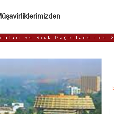
şavirliklerimizden
rmaları ve Risk Değerlendirme 