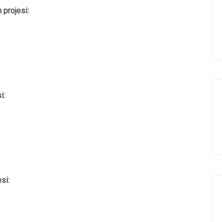
 projesi:
i:
si: