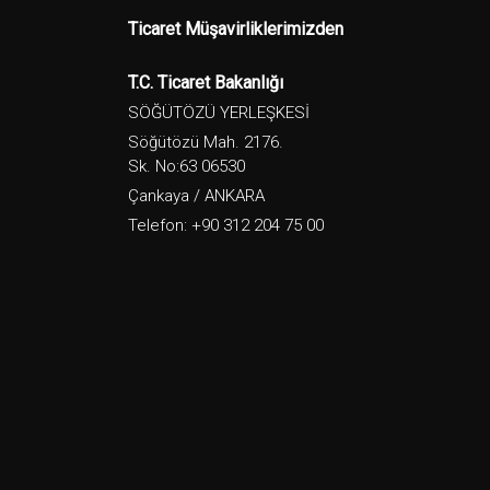
Ticaret Müşavirliklerimizden
T.C. Ticaret Bakanlığı
SÖĞÜTÖZÜ YERLEŞKESİ
Söğütözü Mah. 2176.
Sk. No:63 06530
Çankaya / ANKARA
Telefon: +90 312 204 75 00