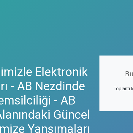
imizle Elektronik
Bu
rı - AB Nezdinde
Toplantı 
msilciliği - AB
 Alanındaki Güncel
emize Yansımaları