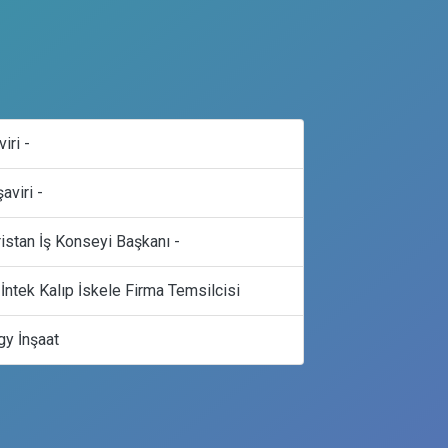
ri -
viri -
stan İş Konseyi Başkanı -
İntek Kalıp İskele Firma Temsilcisi
y İnşaat