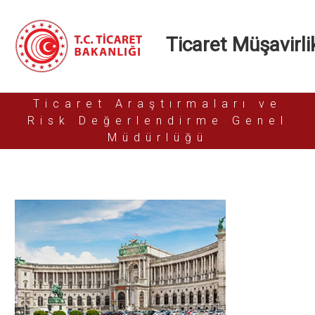
Ticaret Müşavirlik
Ticaret Araştırmaları ve
Risk Değerlendirme Genel
Müdürlüğü