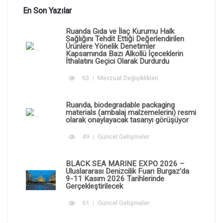
En Son Yazılar
Ruanda Gıda ve İlaç Kurumu Halk
Sağlığını Tehdit Ettiği Değerlendirilen
Ürünlere Yönelik Denetimler
Kapsamında Bazı Alkollü İçeceklerin
İthalatını Geçici Olarak Durdurdu
63
Mevzuat Değişiklikleri
Ruanda, biodegradable packaging
materials (ambalaj malzemelerini) resmi
olarak onaylayacak tasarıyı görüşüyor
49
Güncel Gelişmeler
BLACK SEA MARINE EXPO 2026 –
Uluslararası Denizcilik Fuarı Burgaz'da
9-11 Kasım 2026 Tarihlerinde
Gerçekleştirilecek
61
Güncel Gelişmeler