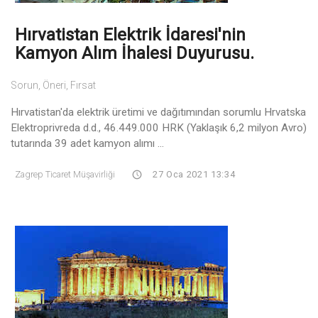
Hırvatistan Elektrik İdaresi'nin
Kamyon Alım İhalesi Duyurusu.
Sorun, Öneri, Fırsat
Hırvatistan'da elektrik üretimi ve dağıtımından sorumlu Hrvatska
Elektroprivreda d.d., 46.449.000 HRK (Yaklaşık 6,2 milyon Avro)
tutarında 39 adet kamyon alımı ...
Zagrep Ticaret Müşavirliği
27 Oca 2021 13:34