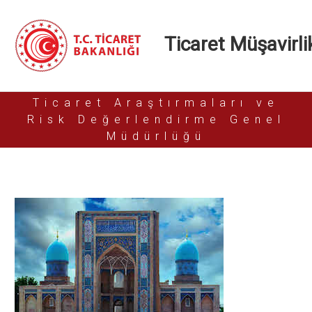
Ticaret Müşavirlik
Ticaret Araştırmaları ve
Risk Değerlendirme Genel
Müdürlüğü