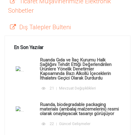
Ticaret Müşavirlerimizle Elektronik
Sohbetler
Dış Talepler Bülteni
En Son Yazılar
Ruanda Gıda ve İlaç Kurumu Halk
Sağlığını Tehdit Ettiği Değerlendirilen
Ürünlere Yönelik Denetimler
Kapsamında Bazı Alkollü İçeceklerin
İthalatını Geçici Olarak Durdurdu
21
Mevzuat Değişiklikleri
Ruanda, biodegradable packaging
materials (ambalaj malzemelerini) resmi
olarak onaylayacak tasarıyı görüşüyor
22
Güncel Gelişmeler