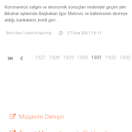
Koronavirüs salgını ve ekonomik sonuçları nedeniyle geçen yılın
ilkbahar aylarında Başbakan Igor Matovic ve kabinesinin devreye
aldığı, bankaların, kredi geri ...
Bratislava Ticaret Müşavirliği
27 Oca 2021 13:11
(current)
…
1927
1928
1929
1930
1931
1932
1933
Müşavire Danışın