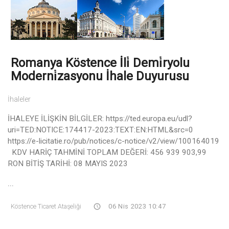
Romanya Köstence İli̇ Demi̇ryolu
Moderni̇zasyonu İhale Duyurusu
İhaleler
İHALEYE İLİŞKİN BİLGİLER: https://ted.europa.eu/udl?
uri=TED:NOTICE:174417-2023:TEXT:EN:HTML&src=0
https://e-licitatie.ro/pub/notices/c-notice/v2/view/100164019
KDV HARİÇ TAHMİNİ TOPLAM DEĞERİ: 456 939 903,99
RON BİTİŞ TARİHİ: 08 MAYIS 2023
...
Köstence Ticaret Ataşeliği
06 Nis 2023 10:47