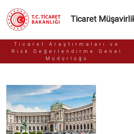
Ticaret Müşavirlik
Ticaret Araştırmaları ve
Risk Değerlendirme Genel
Müdürlüğü