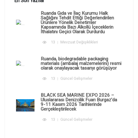
En Son Yazılar
Ruanda Gıda ve İlaç Kurumu Halk
Sağlığını Tehdit Ettiği Değerlendirilen
Ürünlere Yönelik Denetimler
Kapsamında Bazı Alkollü İçeceklerin
İthalatını Geçici Olarak Durdurdu
13
Mevzuat Değişiklikleri
Ruanda, biodegradable packaging
materials (ambalaj malzemelerini) resmi
olarak onaylayacak tasarıyı görüşüyor
13
Güncel Gelişmeler
BLACK SEA MARINE EXPO 2026 –
Uluslararası Denizcilik Fuarı Burgaz'da
9-11 Kasım 2026 Tarihlerinde
Gerçekleştirilecek
13
Güncel Gelişmeler