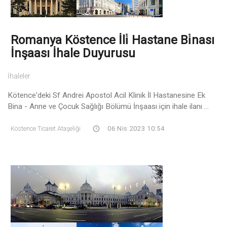
Romanya Köstence İli̇ Hastane Bi̇nası
İnşaası İhale Duyurusu
İhaleler
Kötence'deki Sf Andrei Apostol Acil Klinik İl Hastanesine Ek
Bina - Anne ve Çocuk Sağlığı Bölümü İnşaası için ihale ilanı ...
Köstence Ticaret Ataşeliği
06 Nis 2023 10:54