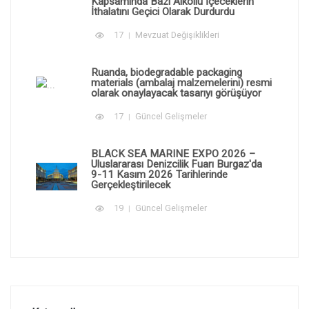
Kapsamında Bazı Alkollü İçeceklerin
İthalatını Geçici Olarak Durdurdu
17
Mevzuat Değişiklikleri
Ruanda, biodegradable packaging
materials (ambalaj malzemelerini) resmi
olarak onaylayacak tasarıyı görüşüyor
17
Güncel Gelişmeler
BLACK SEA MARINE EXPO 2026 –
Uluslararası Denizcilik Fuarı Burgaz'da
9-11 Kasım 2026 Tarihlerinde
Gerçekleştirilecek
19
Güncel Gelişmeler