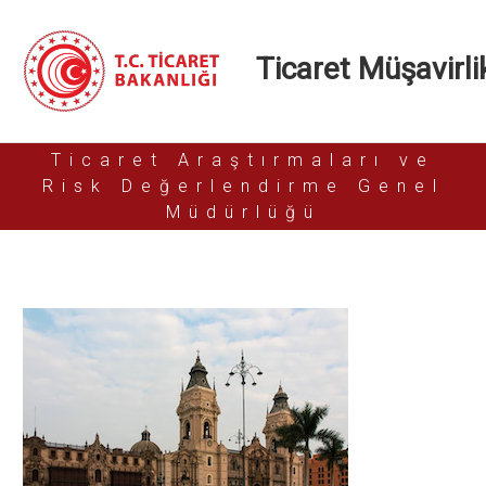
Ticaret Müşavirlik
Ticaret Araştırmaları ve
Risk Değerlendirme Genel
Müdürlüğü