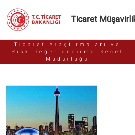
Ticaret Müşavirlik
Ticaret Araştırmaları ve
Risk Değerlendirme Genel
Müdürlüğü