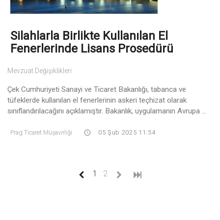
Silahlarla Birlikte Kullanılan El
Fenerlerinde Lisans Prosedürü
Mevzuat Değişiklikleri
Çek Cumhuriyeti Sanayi ve Ticaret Bakanlığı, tabanca ve
tüfeklerde kullanılan el fenerlerinin askeri teçhizat olarak
sınıflandırılacağını açıklamıştır. Bakanlık, uygulamanın Avrupa ...
Prag Ticaret Müşavirliği
05 Şub 2025 11:54
(current)
1
2