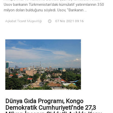
Usov bankanın Türkmenistan'daki kümülatif yatırımlarının 350
milyon doları bulduğunu söyledi. Usov, "Bankanın ...
Aşkabat Ticaret Müşavirliği
07 Nis 2021 09:16
Dünya Gıda Programı, Kongo
Demokratik Cumhuriyeti'nde 27,3