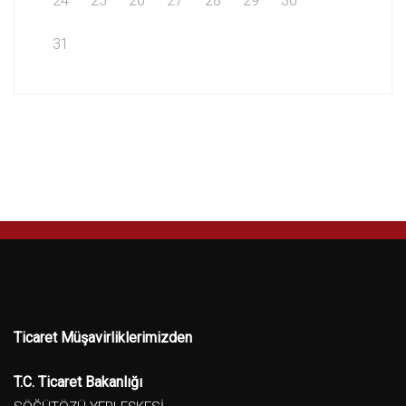
24
25
26
27
28
29
30
31
Ticaret Müşavirliklerimizden
T.C. Ticaret Bakanlığı