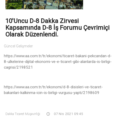
10'uncu D-8 Dakka Zirvesi
Kapsamında D-8 İş Forumu Çevrimiçi
Olarak Düzenlendi.
Güncel Gelişmeler
https://www.aa.com.tr/tr/ekonomi/ticaret-bakani-pekcandan-d-
8-ulkelerine-dijital-ekonomi-ve-e-ticaret-gibi-alanlarda-is-birligi-
cagrisi/2198521
https://www.aa.com.tr/tr/ekonomi/d-8-disisleri-ve-ticaret-
bakanlari-kalkinma-icin-is-birligi-vurgusu-yapti/2198609
Dakka Ticaret Müşavirliği
07 Nis 2021 09:45