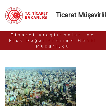
Ticaret Müşavirlik
Ticaret Araştırmaları ve
Risk Değerlendirme Genel
Müdürlüğü