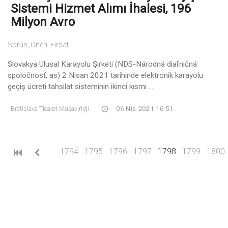
Sistemi Hizmet Alımı İhalesi, 196
Milyon Avro
Sorun, Öneri, Fırsat
Slovakya Ulusal Karayolu Şirketi (NDS-Národná diaľničná
spoločnosť, as) 2 Nisan 2021 tarihinde elektronik karayolu
geçiş ücreti tahsilat sisteminin ikinci kısmı ...
Bratislava Ticaret Müşavirliği
06 Nis 2021 16:51
(current)
…
1794
1795
1796
1797
1798
1799
1800