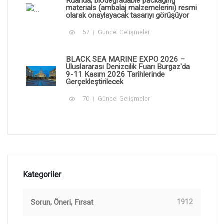
Ruanda, biodegradable packaging
materials (ambalaj malzemelerini) resmi
olarak onaylayacak tasarıyı görüşüyor
57
Güncel Gelişmeler
BLACK SEA MARINE EXPO 2026 –
Uluslararası Denizcilik Fuarı Burgaz'da
9-11 Kasım 2026 Tarihlerinde
Gerçekleştirilecek
70
Güncel Gelişmeler
Kategoriler
Sorun, Öneri, Fırsat
1912