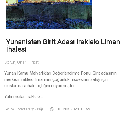
Yunanistan Girit Adası Irakleio Liman
İhalesi
Sorun, Öneri, Fırsat
Yunan Kamu Malvarlıkları Değerlendirme Fonu, Girit adasının
merkezi İrakleio limanının çoğunluk hissesinin satışı için
uluslararası ihale açtığını duyurmuştur.
Yatırımcılar, İrakleio ...
Atina Ticaret Müşavirliği
05 Nis 2021 13:59