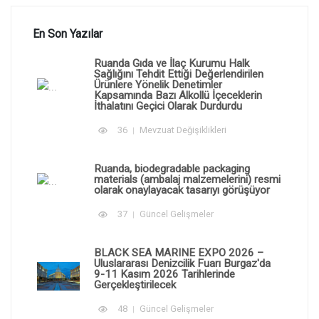
En Son Yazılar
Ruanda Gıda ve İlaç Kurumu Halk
Sağlığını Tehdit Ettiği Değerlendirilen
Ürünlere Yönelik Denetimler
Kapsamında Bazı Alkollü İçeceklerin
İthalatını Geçici Olarak Durdurdu
36
Mevzuat Değişiklikleri
Ruanda, biodegradable packaging
materials (ambalaj malzemelerini) resmi
olarak onaylayacak tasarıyı görüşüyor
37
Güncel Gelişmeler
BLACK SEA MARINE EXPO 2026 –
Uluslararası Denizcilik Fuarı Burgaz'da
9-11 Kasım 2026 Tarihlerinde
Gerçekleştirilecek
48
Güncel Gelişmeler