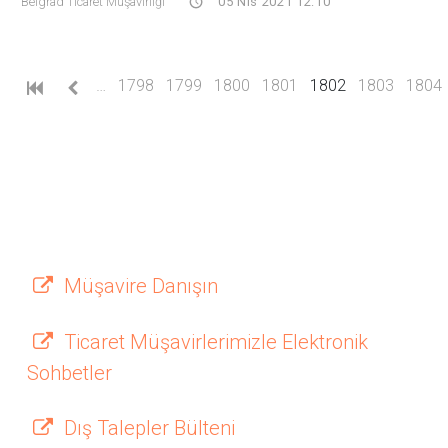
Belgrad Ticaret Müşavirliği
05 Nis 2021 12:10
(current)
…
1798
1799
1800
1801
1802
1803
1804
Müşavire Danışın
Ticaret Müşavirlerimizle Elektronik
Sohbetler
Dış Talepler Bülteni