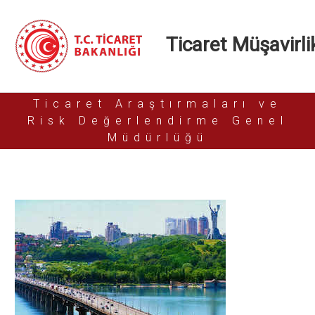
Ticaret Müşavirlik
Ticaret Araştırmaları ve
Risk Değerlendirme Genel
Müdürlüğü