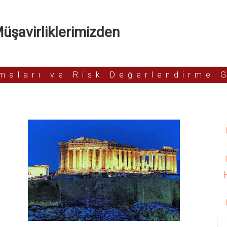
şavirliklerimizden
rmaları ve Risk Değerlendirme 