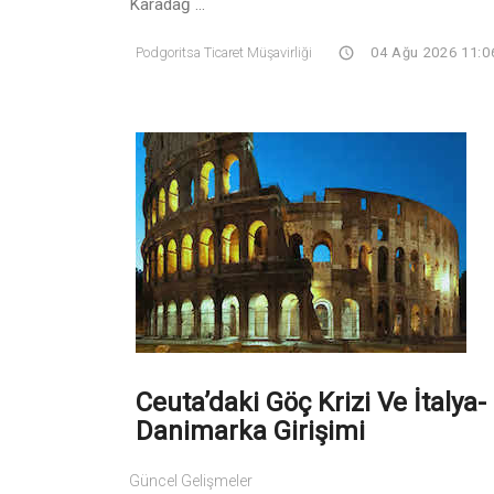
Karadağ ...
Podgoritsa Ticaret Müşavirliği
04 Ağu 2026 11:0
Ceuta’daki Göç Krizi Ve İtalya-
Danimarka Girişimi
Güncel Gelişmeler