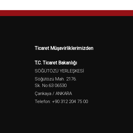
Ticaret Müşavirliklerimizden
T.C. Ticaret Bakanlığı
SÖĞÜTÖZÜ YERLEŞKESİ
Söğütözü Mah. 2176.
Sk. No:63 06530
Çankaya / ANKARA
Telefon: +90 312 204 75 00