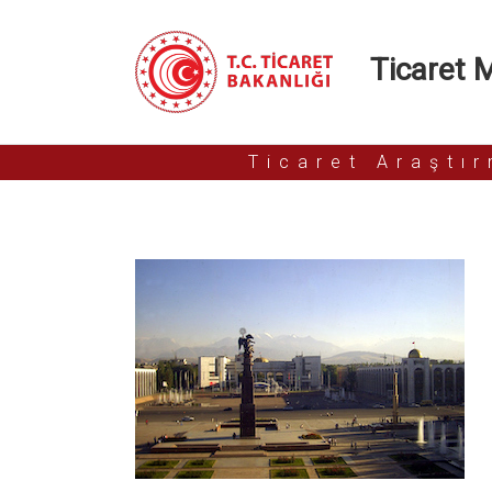
Ticaret Mü
Ticaret Araştı