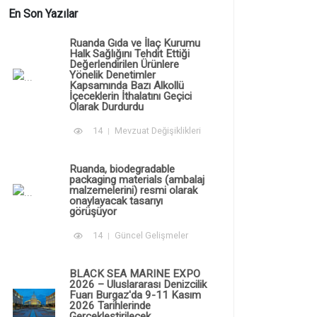
En Son Yazılar
Ruanda Gıda ve İlaç Kurumu
Halk Sağlığını Tehdit Ettiği
Değerlendirilen Ürünlere
Yönelik Denetimler
Kapsamında Bazı Alkollü
İçeceklerin İthalatını Geçici
Olarak Durdurdu
14
Mevzuat Değişiklikleri
Ruanda, biodegradable
packaging materials (ambalaj
malzemelerini) resmi olarak
onaylayacak tasarıyı
görüşüyor
14
Güncel Gelişmeler
BLACK SEA MARINE EXPO
2026 – Uluslararası Denizcilik
Fuarı Burgaz'da 9-11 Kasım
2026 Tarihlerinde
Gerçekleştirilecek