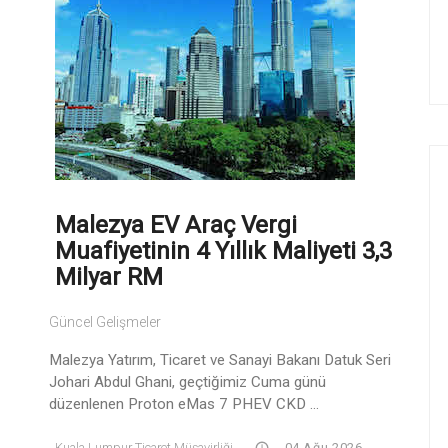
Malezya EV Araç Vergi
Muafiyetinin 4 Yıllık Maliyeti 3,3
Milyar RM
Güncel Gelişmeler
Malezya Yatırım, Ticaret ve Sanayi Bakanı Datuk Seri
Johari Abdul Ghani, geçtiğimiz Cuma günü
düzenlenen Proton eMas 7 PHEV CKD ...
Kuala Lumpur Ticaret Müşavirliği
04 Ağu 2026