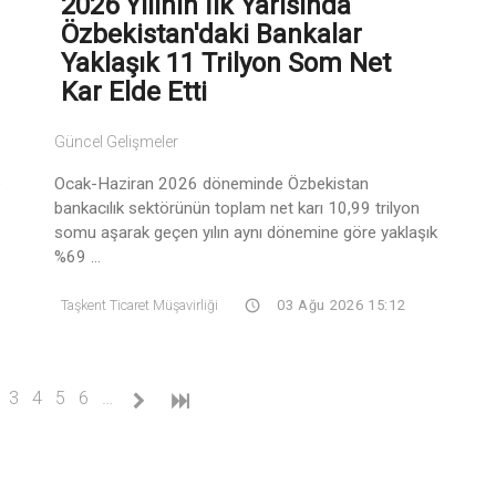
2026 Yılının İlk Yarısında
Özbekistan'daki Bankalar
Yaklaşık 11 Trilyon Som Net
Kar Elde Etti
Güncel Gelişmeler
Ocak-Haziran 2026 döneminde Özbekistan
bankacılık sektörünün toplam net karı 10,99 trilyon
somu aşarak geçen yılın aynı dönemine göre yaklaşık
%69 ...
Taşkent Ticaret Müşavirliği
03 Ağu 2026 15:12
(current)
3
4
5
6
…