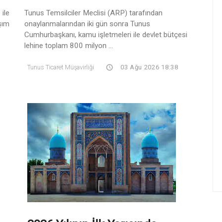
ile
Tunus Temsilciler Meclisi (ARP) tarafından
şım
onaylanmalarından iki gün sonra Tunus
Cumhurbaşkanı, kamu işletmeleri ile devlet bütçesi
lehine toplam 800 milyon ...
Tunus Ticaret Müşavirliği
03 Ağu 2026 18:38