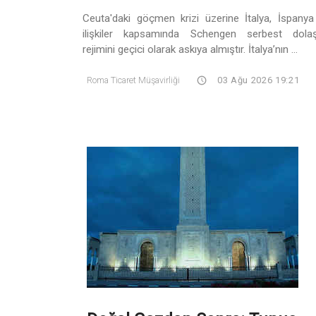
Ceuta'daki göçmen krizi üzerine İtalya, İspanya 
ilişkiler kapsamında Schengen serbest dola
rejimini geçici olarak askıya almıştır. İtalya’nın ...
Roma Ticaret Müşavirliği
03 Ağu 2026 19:21