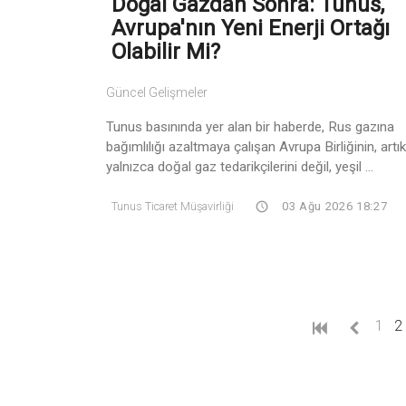
Doğal Gazdan Sonra: Tunus,
Avrupa'nın Yeni Enerji Ortağı
Olabilir Mi?
Güncel Gelişmeler
Tunus basınında yer alan bir haberde, Rus gazına
bağımlılığı azaltmaya çalışan Avrupa Birliğinin, artık
yalnızca doğal gaz tedarikçilerini değil, yeşil ...
Tunus Ticaret Müşavirliği
03 Ağu 2026 18:27
1
2