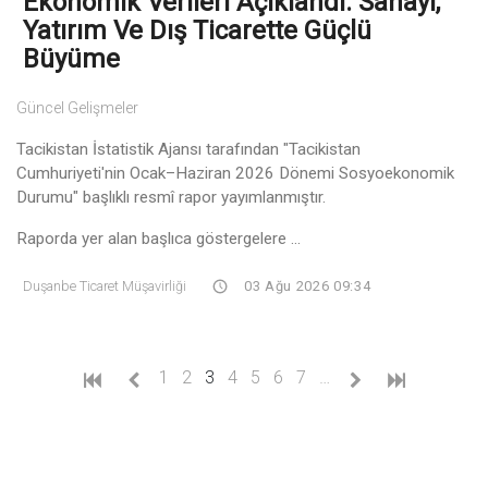
Ekonomik Verileri Açıklandı: Sanayi,
Yatırım Ve Dış Ticarette Güçlü
Büyüme
Güncel Gelişmeler
Tacikistan İstatistik Ajansı tarafından "Tacikistan
Cumhuriyeti'nin Ocak–Haziran 2026 Dönemi Sosyoekonomik
Durumu" başlıklı resmî rapor yayımlanmıştır.
Raporda yer alan başlıca göstergelere ...
Duşanbe Ticaret Müşavirliği
03 Ağu 2026 09:34
(current)
1
2
3
4
5
6
7
…