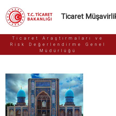
Ticaret Müşavirlik
Ticaret Araştırmaları ve
Risk Değerlendirme Genel
Müdürlüğü