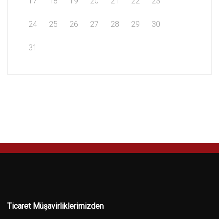
17
18
19
20
21
22
23
24
25
26
27
28
29
30
31
Ticaret Müşavirliklerimizden