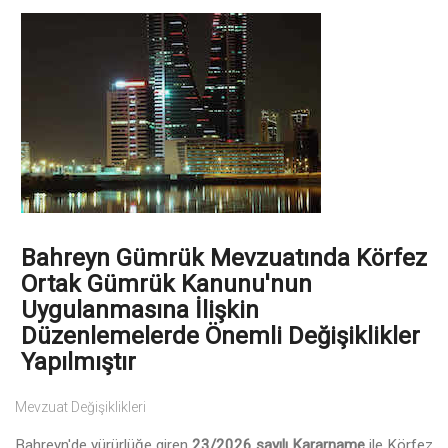
Bahreyn Gümrük Mevzuatında Körfez
Ortak Gümrük Kanunu'nun
Uygulanmasına İlişkin
Düzenlemelerde Önemli Değişiklikler
Yapılmıştır
Mevzuat Değişiklikleri
Bahreyn'de yürürlüğe giren
23/2026 sayılı Kararname
ile Körfez