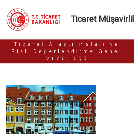
Ticaret Müşavirlik
Ticaret Araştırmaları ve
Risk Değerlendirme Genel
Müdürlüğü