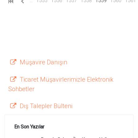
(current)
…
1555
1556
1557
1558
1559
1560
1561
Müşavire Danışın
Ticaret Müşavirlerimizle Elektronik
Sohbetler
Dış Talepler Bülteni
En Son Yazılar