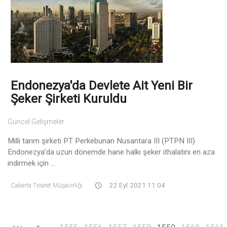
Endonezya'da Devlete Ait Yeni Bir
Şeker Şirketi Kuruldu
Güncel Gelişmeler
Milli tarım şirketi PT Perkebunan Nusantara III (PTPN III)
Endonezya’da uzun dönemde hane halkı şeker ithalatını en aza
indirmek için ...
Cakarta Ticaret Müşavirliği
22 Eyl 2021 11:04