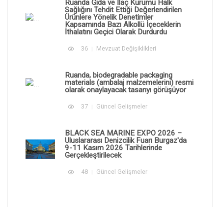
Ruanda Gıda ve İlaç Kurumu Halk
Sağlığını Tehdit Ettiği Değerlendirilen
Ürünlere Yönelik Denetimler
Kapsamında Bazı Alkollü İçeceklerin
İthalatını Geçici Olarak Durdurdu
36
Mevzuat Değişiklikleri
Ruanda, biodegradable packaging
materials (ambalaj malzemelerini) resmi
olarak onaylayacak tasarıyı görüşüyor
37
Güncel Gelişmeler
BLACK SEA MARINE EXPO 2026 –
Uluslararası Denizcilik Fuarı Burgaz'da
9-11 Kasım 2026 Tarihlerinde
Gerçekleştirilecek
48
Güncel Gelişmeler